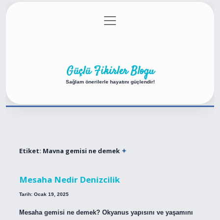
menüyü
Anasayfa
Gizlilik Politikası
Yasal Uyarı
aç
Hakkımızda
Güçlü Fikirler Blogu
Sağlam önerilerle hayatını güçlendir!
Etiket:
Mavna gemisi ne demek
Mesaha Nedir Denizcilik
Tarih: Ocak 19, 2025
Mesaha gemisi ne demek? Okyanus yapısını ve yaşamını