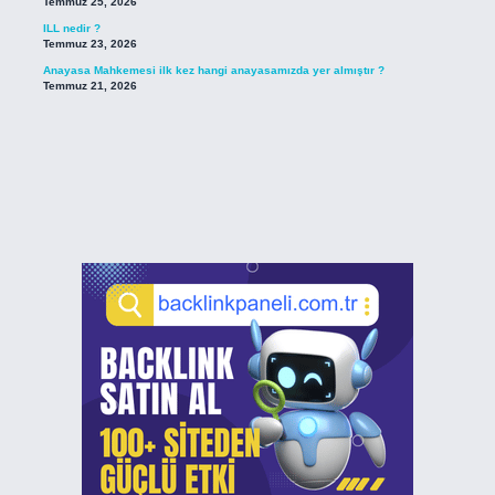
Temmuz 25, 2026
ILL nedir ?
Temmuz 23, 2026
Anayasa Mahkemesi ilk kez hangi anayasamızda yer almıştır ?
Temmuz 21, 2026