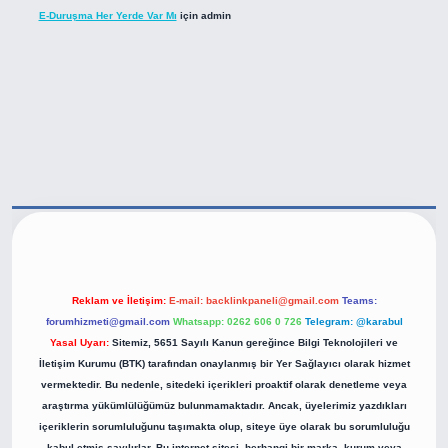
E-Duruşma Her Yerde Var Mı
için
admin
tps://betexper.live/
Reklam ve İletişim:
E-mail:
backlinkpaneli@gmail.com
Teams:
forumhizmeti@gmail.com
Whatsapp: 0262 606 0 726
Telegram: @karabul
Yasal Uyarı:
Sitemiz, 5651 Sayılı Kanun gereğince Bilgi Teknolojileri ve
İletişim Kurumu (BTK) tarafından onaylanmış bir Yer Sağlayıcı olarak hizmet
vermektedir. Bu nedenle, sitedeki içerikleri proaktif olarak denetleme veya
araştırma yükümlülüğümüz bulunmamaktadır. Ancak, üyelerimiz yazdıkları
içeriklerin sorumluluğunu taşımakta olup, siteye üye olarak bu sorumluluğu
kabul etmiş sayılırlar. Bu internet sitesi, herhangi bir marka, kurum veya