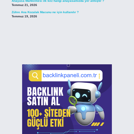
Anayasa Mahkemesi ilk kez hangi anayasamızda yer almıştır ?
Temmuz 21, 2026
Zühre Ana Kozalak Macunu ne için kullanılır ?
Temmuz 19, 2026