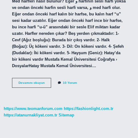
Med harfleri nasıl bulunur? Eğer و harfinin sesli harfi yoksa
ve ondan önceki harfin sesli harfi varsa, و med harfi olur.
Eğer ondan önceki harf kalın bir harfse, bu kalın harf “u”
sesi kadar uzatılır. Eğer ondan önceki harf ince bir harfse,
bu ince harfi “u-ü” arasındaki bir sesle Elif miktarı kadar
uzatır. Harfler nereden çıkar? Beş yerden çıkmaktadır: 1-
Cevf (Ağız boşluğu): Burada bir çıkış vardır. 2- Halk
(Boğaz): Üç kökeni vardır. 3- Dil: On kökeni vardır. 4- Şefeh
(Dudaklar): İki kökeni vardır. 5- Hayşum (Geniz): Hatay’da
bir kökeni vardır Mustafa Kemal Üniversitesi Coğrafya ›
DosyalarHatay Mustafa Kemal Üniversitesi…
Med
Devamını okuyun
10 Yorum
Harfleri
Nereden
Çıkarılır
https://www.teomanforum.com
https://fashionlight.com.tr
https://atanurnakliyat.com.tr
Sitemap