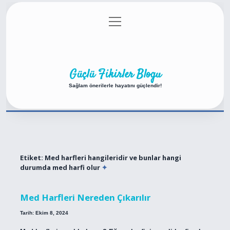
menüyü
Anasayfa
Gizlilik Politikası
Yasal Uyarı
aç
Hakkımızda
Güçlü Fikirler Blogu
Sağlam önerilerle hayatını güçlendir!
Etiket:
Med harfleri hangileridir ve bunlar hangi
durumda med harfi olur
Med Harfleri Nereden Çıkarılır
Tarih: Ekim 8, 2024