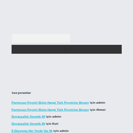
Arama
Son yorumlar
Parmesan Peyniri Bizim Hangi Türk Peynirine Benzer
için
admin
Parmesan Peyniri Bizim Hangi Türk Peynirine Benzer
için
Ahmet
Duygusallık Genetik Mi
için
admin
Duygusallık Genetik Mi
için
Kurt
E-Duruşma Her Yerde Var Mı
için
admin