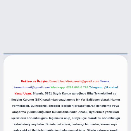
tps://betexper.live/
Reklam ve İletişim:
E-mail:
backlinkpaneli@gmail.com
Teams:
forumhizmeti@gmail.com
Whatsapp: 0262 606 0 726
Telegram: @karabul
Yasal Uyarı:
Sitemiz, 5651 Sayılı Kanun gereğince Bilgi Teknolojileri ve
İletişim Kurumu (BTK) tarafından onaylanmış bir Yer Sağlayıcı olarak hizmet
vermektedir. Bu nedenle, sitedeki içerikleri proaktif olarak denetleme veya
araştırma yükümlülüğümüz bulunmamaktadır. Ancak, üyelerimiz yazdıkları
içeriklerin sorumluluğunu taşımakta olup, siteye üye olarak bu sorumluluğu
kabul etmiş sayılırlar. Bu internet sitesi, herhangi bir marka, kurum veya
şahıs şirketi ile hiçbir bağlantısı bulunmamaktadır. Sitede yalnızca kendi