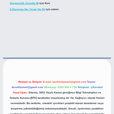
Duygusallık Genetik Mi
için
Kurt
E-Duruşma Her Yerde Var Mı
için
admin
https://betexper.live/
Reklam ve İletişim:
E-mail:
backlinkpaneli@gmail.com
Teams:
forumhizmeti@gmail.com
Whatsapp: 0262 606 0 726
Telegram: @karabul
Yasal Uyarı:
Sitemiz, 5651 Sayılı Kanun gereğince Bilgi Teknolojileri ve
İletişim Kurumu (BTK) tarafından onaylanmış bir Yer Sağlayıcı olarak hizmet
vermektedir. Bu nedenle, sitedeki içerikleri proaktif olarak denetleme veya
araştırma yükümlülüğümüz bulunmamaktadır. Ancak, üyelerimiz yazdıkları
içeriklerin sorumluluğunu taşımakta olup, siteye üye olarak bu sorumluluğu