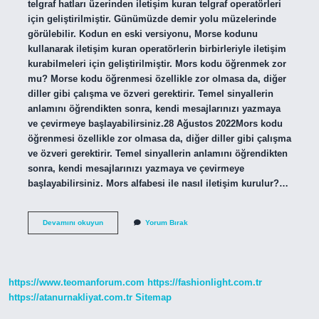
telgraf hatları üzerinden iletişim kuran telgraf operatörleri
için geliştirilmiştir. Günümüzde demir yolu müzelerinde
görülebilir. Kodun en eski versiyonu, Morse kodunu
kullanarak iletişim kuran operatörlerin birbirleriyle iletişim
kurabilmeleri için geliştirilmiştir. Mors kodu öğrenmek zor
mu? Morse kodu öğrenmesi özellikle zor olmasa da, diğer
diller gibi çalışma ve özveri gerektirir. Temel sinyallerin
anlamını öğrendikten sonra, kendi mesajlarınızı yazmaya
ve çevirmeye başlayabilirsiniz.28 Ağustos 2022Mors kodu
öğrenmesi özellikle zor olmasa da, diğer diller gibi çalışma
ve özveri gerektirir. Temel sinyallerin anlamını öğrendikten
sonra, kendi mesajlarınızı yazmaya ve çevirmeye
başlayabilirsiniz. Mors alfabesi ile nasıl iletişim kurulur?…
Mors
Devamını okuyun
Yorum Bırak
Alfabesi
Kimler
Için
Kullanılır
https://www.teomanforum.com
https://fashionlight.com.tr
https://atanurnakliyat.com.tr
Sitemap