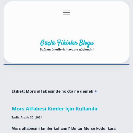
menüyü
Anasayfa
Gizlilik Politikası
Yasal Uyarı
aç
Hakkımızda
Güçlü Fikirler Blogu
Sağlam önerilerle hayatını güçlendir!
Etiket:
Mors alfabesinde nokta ne demek
Mors Alfabesi Kimler Için Kullanılır
Tarih: Aralık 30, 2024
Mors alfabesini kimler kullanır? Bu tür Morse kodu, kara