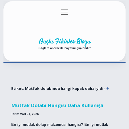
menüyü
Anasayfa
Gizlilik Politikası
Yasal Uyarı
aç
Hakkımızda
Güçlü Fikirler Blogu
Sağlam önerilerle hayatını güçlendir!
Etiket:
Mutfak dolabında hangi kapak daha iyidir
Mutfak Dolabı Hangisi Daha Kullanışlı
Tarih: Mart 31, 2025
En iyi mutfak dolap malzemesi hangisi? En iyi mutfak