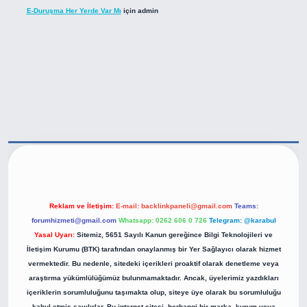
E-Duruşma Her Yerde Var Mı
için
admin
ttps://betexper.live/
Reklam ve İletişim:
E-mail:
backlinkpaneli@gmail.com
Teams:
forumhizmeti@gmail.com
Whatsapp: 0262 606 0 726
Telegram: @karabul
Yasal Uyarı:
Sitemiz, 5651 Sayılı Kanun gereğince Bilgi Teknolojileri ve
İletişim Kurumu (BTK) tarafından onaylanmış bir Yer Sağlayıcı olarak hizmet
vermektedir. Bu nedenle, sitedeki içerikleri proaktif olarak denetleme veya
araştırma yükümlülüğümüz bulunmamaktadır. Ancak, üyelerimiz yazdıkları
içeriklerin sorumluluğunu taşımakta olup, siteye üye olarak bu sorumluluğu
kabul etmiş sayılırlar. Bu internet sitesi, herhangi bir marka, kurum veya