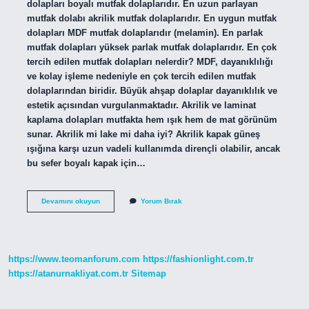
dolapları boyalı mutfak dolaplarıdır. En uzun parlayan
mutfak dolabı akrilik mutfak dolaplarıdır. En uygun mutfak
dolapları MDF mutfak dolaplarıdır (melamin). En parlak
mutfak dolapları yüksek parlak mutfak dolaplarıdır. En çok
tercih edilen mutfak dolapları nelerdir? MDF, dayanıklılığı
ve kolay işleme nedeniyle en çok tercih edilen mutfak
dolaplarından biridir. Büyük ahşap dolaplar dayanıklılık ve
estetik açısından vurgulanmaktadır. Akrilik ve laminat
kaplama dolapları mutfakta hem ışık hem de mat görünüm
sunar. Akrilik mi lake mi daha iyi? Akrilik kapak güneş
ışığına karşı uzun vadeli kullanımda dirençli olabilir, ancak
bu sefer boyalı kapak için…
Mutfak
Devamını okuyun
Yorum Bırak
Dolabı
Hangisi
Daha
Kullanışlı
https://www.teomanforum.com
https://fashionlight.com.tr
https://atanurnakliyat.com.tr
Sitemap