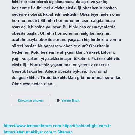
faktörler tam olarak açıklanamasa da aşırı ve yanlış
beslenme ile fiziksel aktivite eksikliği obezitenin başlıca
nedenleri olarak kabul edilmektedir. Obeziteye neden olan
hormon nedir? Ghrelin hormonunun aşırı salgılanması
aşırı açlık hissine yol açar. Bu hisle baş edemeyenlerde
obezite başlar. Ghrelin hormonunun salgılanmasının
azaltılmasıyla obezite sorunu yaşayan kişilerde kilo verme
süreci başlar. Ne yaparsam obezite olur? Obezitenin
Nedenleri Kötü beslenme alışkanlıkları: Yüksek kalorili,
yağlı ve şekerli yiyeceklerin aşırı tüketimi. Fiziksel aktivite
eksikliği: Hareketsiz yaşam tarzı ve yetersiz egzersiz.
Genetik faktörler: Ailede obezite öyküsü. Hormonal
dengesizlikler: Tiroid bozuklukları gibi hormonal sorunlar.
Obeziteye neden olan…
Obeziteye
Devamını okuyun
Yorum Bırak
Neden
Olan
Durum
https://www.teomanforum.com
https://fashionlight.com.tr
https://atanurnakliyat.com.tr
Sitemap