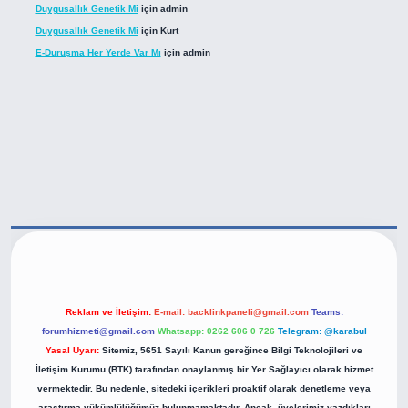
Duygusallık Genetik Mi
için
admin
Duygusallık Genetik Mi
için
Kurt
E-Duruşma Her Yerde Var Mı
için
admin
tps://betexper.live/
Reklam ve İletişim:
E-mail:
backlinkpaneli@gmail.com
Teams:
forumhizmeti@gmail.com
Whatsapp: 0262 606 0 726
Telegram: @karabul
Yasal Uyarı:
Sitemiz, 5651 Sayılı Kanun gereğince Bilgi Teknolojileri ve
İletişim Kurumu (BTK) tarafından onaylanmış bir Yer Sağlayıcı olarak hizmet
vermektedir. Bu nedenle, sitedeki içerikleri proaktif olarak denetleme veya
araştırma yükümlülüğümüz bulunmamaktadır. Ancak, üyelerimiz yazdıkları