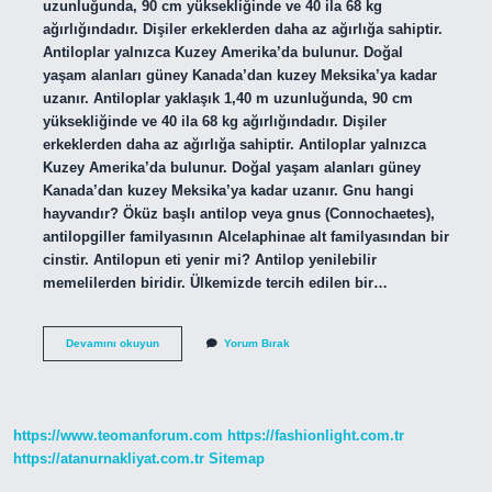
uzunluğunda, 90 cm yüksekliğinde ve 40 ila 68 kg
ağırlığındadır. Dişiler erkeklerden daha az ağırlığa sahiptir.
Antiloplar yalnızca Kuzey Amerika’da bulunur. Doğal
yaşam alanları güney Kanada’dan kuzey Meksika’ya kadar
uzanır. Antiloplar yaklaşık 1,40 m uzunluğunda, 90 cm
yüksekliğinde ve 40 ila 68 kg ağırlığındadır. Dişiler
erkeklerden daha az ağırlığa sahiptir. Antiloplar yalnızca
Kuzey Amerika’da bulunur. Doğal yaşam alanları güney
Kanada’dan kuzey Meksika’ya kadar uzanır. Gnu hangi
hayvandır? Öküz başlı antilop veya gnus (Connochaetes),
antilopgiller familyasının Alcelaphinae alt familyasından bir
cinstir. Antilopun eti yenir mi? Antilop yenilebilir
memelilerden biridir. Ülkemizde tercih edilen bir…
Antılop
Devamını okuyun
Yorum Bırak
Nerede
https://www.teomanforum.com
https://fashionlight.com.tr
https://atanurnakliyat.com.tr
Sitemap