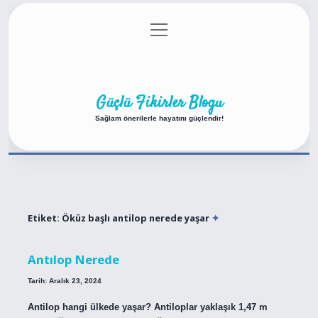
menüyü
Anasayfa
Gizlilik Politikası
Yasal Uyarı
aç
Hakkımızda
Güçlü Fikirler Blogu
Sağlam önerilerle hayatını güçlendir!
Etiket:
Öküz başlı antilop nerede yaşar
Antılop Nerede
Tarih: Aralık 23, 2024
Antilop hangi ülkede yaşar? Antiloplar yaklaşık 1,47 m