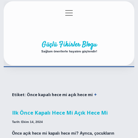
menüyü
Anasayfa
Gizlilik Politikası
Yasal Uyarı
aç
Hakkımızda
Güçlü Fikirler Blogu
Sağlam önerilerle hayatını güçlendir!
Etiket:
Önce kapalı hece mi açık hece mi
Ilk Önce Kapalı Hece Mi Açık Hece Mi
Tarih: Ekim 14, 2024
Önce açık hece mi kapalı hece mi? Ayrıca, çocukların