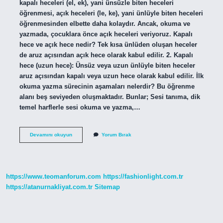
kapalı heceleri (el, ek), yani ünsüzle biten heceleri
öğrenmesi, açık heceleri (le, ke), yani ünlüyle biten heceleri
öğrenmesinden elbette daha kolaydır. Ancak, okuma ve
yazmada, çocuklara önce açık heceleri veriyoruz. Kapalı
hece ve açık hece nedir? Tek kısa ünlüden oluşan heceler
de aruz açısından açık hece olarak kabul edilir. 2. Kapalı
hece (uzun hece): Ünsüz veya uzun ünlüyle biten heceler
aruz açısından kapalı veya uzun hece olarak kabul edilir. İlk
okuma yazma sürecinin aşamaları nelerdir? Bu öğrenme
alanı beş seviyeden oluşmaktadır. Bunlar; Sesi tanıma, dik
temel harflerle sesi okuma ve yazma,…
Ilk
Devamını okuyun
Yorum Bırak
Önce
Kapalı
Hece
Mi
Açık
https://www.teomanforum.com
https://fashionlight.com.tr
Hece
Mi
https://atanurnakliyat.com.tr
Sitemap