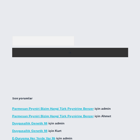
Arama
Son yorumlar
Parmesan Peyniri Bizim Hangi Türk Peynirine Benzer
için
admin
Parmesan Peyniri Bizim Hangi Türk Peynirine Benzer
için
Ahmet
Duygusallık Genetik Mi
için
admin
Duygusallık Genetik Mi
için
Kurt
E-Duruşma Her Yerde Var Mı
için
admin