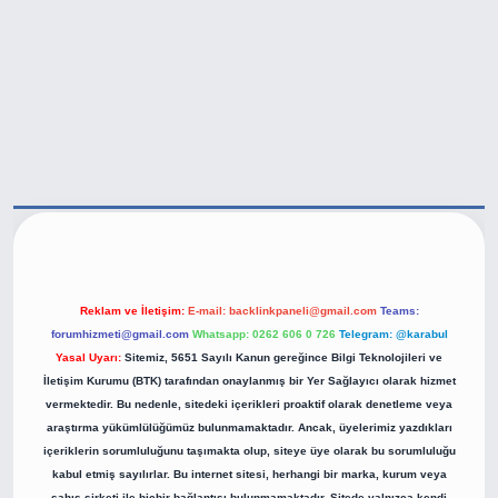
tps://betexper.live/
Reklam ve İletişim:
E-mail:
backlinkpaneli@gmail.com
Teams:
forumhizmeti@gmail.com
Whatsapp: 0262 606 0 726
Telegram: @karabul
Yasal Uyarı:
Sitemiz, 5651 Sayılı Kanun gereğince Bilgi Teknolojileri ve
İletişim Kurumu (BTK) tarafından onaylanmış bir Yer Sağlayıcı olarak hizmet
vermektedir. Bu nedenle, sitedeki içerikleri proaktif olarak denetleme veya
araştırma yükümlülüğümüz bulunmamaktadır. Ancak, üyelerimiz yazdıkları
içeriklerin sorumluluğunu taşımakta olup, siteye üye olarak bu sorumluluğu
kabul etmiş sayılırlar. Bu internet sitesi, herhangi bir marka, kurum veya
şahıs şirketi ile hiçbir bağlantısı bulunmamaktadır. Sitede yalnızca kendi