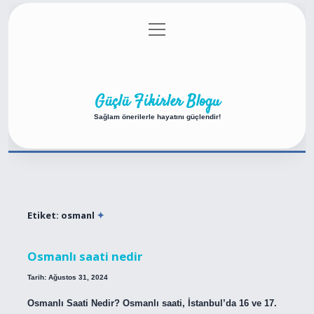
menüyü
Anasayfa
Gizlilik Politikası
Yasal Uyarı
aç
Hakkımızda
Güçlü Fikirler Blogu
Sağlam önerilerle hayatını güçlendir!
Etiket:
osmanl
Osmanlı saati nedir
Tarih: Ağustos 31, 2024
Osmanlı Saati Nedir? Osmanlı saati, İstanbul’da 16 ve 17.