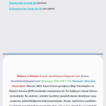
Duygusallık Genetik Mi
için
Kurt
E-Duruşma Her Yerde Var Mı
için
admin
https://betexper.live/
Reklam ve İletişim:
E-mail:
backlinkpaneli@gmail.com
Teams:
forumhizmeti@gmail.com
Whatsapp: 0262 606 0 726
Telegram: @karabul
Yasal Uyarı:
Sitemiz, 5651 Sayılı Kanun gereğince Bilgi Teknolojileri ve
İletişim Kurumu (BTK) tarafından onaylanmış bir Yer Sağlayıcı olarak hizmet
vermektedir. Bu nedenle, sitedeki içerikleri proaktif olarak denetleme veya
araştırma yükümlülüğümüz bulunmamaktadır. Ancak, üyelerimiz yazdıkları
içeriklerin sorumluluğunu taşımakta olup, siteye üye olarak bu sorumluluğu