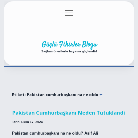
menüyü
Anasayfa
Gizlilik Politikası
Yasal Uyarı
aç
Hakkımızda
Güçlü Fikirler Blogu
Sağlam önerilerle hayatını güçlendir!
Etiket:
Pakistan cumhurbaşkanı na ne oldu
Pakistan Cumhurbaşkanı Neden Tutuklandi
Tarih: Ekim 17, 2024
Pakistan cumhurbaşkanı na ne oldu? Asif Ali