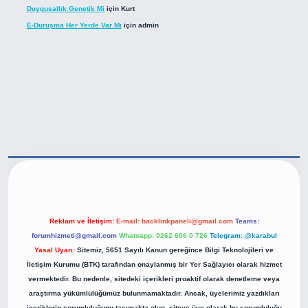
Duygusallık Genetik Mi
için
Kurt
E-Duruşma Her Yerde Var Mı
için
admin
tps://betexper.live/
Reklam ve İletişim:
E-mail:
backlinkpaneli@gmail.com
Teams:
forumhizmeti@gmail.com
Whatsapp: 0262 606 0 726
Telegram: @karabul
Yasal Uyarı:
Sitemiz, 5651 Sayılı Kanun gereğince Bilgi Teknolojileri ve
İletişim Kurumu (BTK) tarafından onaylanmış bir Yer Sağlayıcı olarak hizmet
vermektedir. Bu nedenle, sitedeki içerikleri proaktif olarak denetleme veya
araştırma yükümlülüğümüz bulunmamaktadır. Ancak, üyelerimiz yazdıkları
içeriklerin sorumluluğunu taşımakta olup, siteye üye olarak bu sorumluluğu