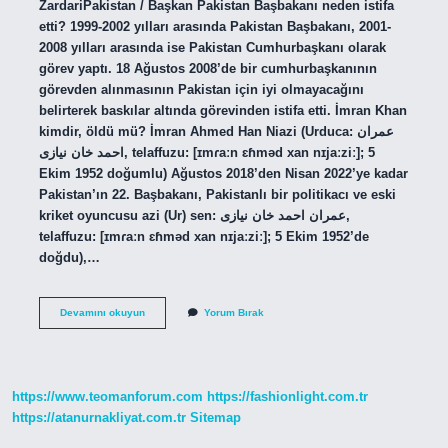
ZardariPakistan / Başkan Pakistan Başbakanı neden istifa
etti? 1999-2002 yılları arasında Pakistan Başbakanı, 2001-
2008 yılları arasında ise Pakistan Cumhurbaşkanı olarak
görev yaptı. 18 Ağustos 2008’de bir cumhurbaşkanının
görevden alınmasının Pakistan için iyi olmayacağını
belirterek baskılar altında görevinden istifa etti. İmran Khan
kimdir, öldü mü? İmran Ahmed Han Niazi (Urduca: عمران
احمد خان نیازی‎, telaffuzu: [ɪmɾaːn ɛɦməd xan nɪjaːziː]; 5
Ekim 1952 doğumlu) Ağustos 2018’den Nisan 2022’ye kadar
Pakistan’ın 22. Başbakanı, Pakistanlı bir politikacı ve eski
kriket oyuncusu azi (Ur) sen: عمران احمد خان نیازی‎,
telaffuzu: [ɪmɾaːn ɛɦməd xan nɪjaːziː]; 5 Ekim 1952’de
doğdu),…
Pakistan
Devamını okuyun
Yorum Bırak
Cumhurbaşkanı
Neden
Tutuklandi
https://www.teomanforum.com
https://fashionlight.com.tr
https://atanurnakliyat.com.tr
Sitemap