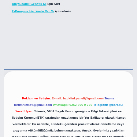
Duygusallık Genetik Mi
için
Kurt
E-Duruşma Her Yerde Var Mı
için
admin
tps://betexper.live/
Reklam ve İletişim:
E-mail:
backlinkpaneli@gmail.com
Teams:
forumhizmeti@gmail.com
Whatsapp: 0262 606 0 726
Telegram: @karabul
Yasal Uyarı:
Sitemiz, 5651 Sayılı Kanun gereğince Bilgi Teknolojileri ve
İletişim Kurumu (BTK) tarafından onaylanmış bir Yer Sağlayıcı olarak hizmet
vermektedir. Bu nedenle, sitedeki içerikleri proaktif olarak denetleme veya
araştırma yükümlülüğümüz bulunmamaktadır. Ancak, üyelerimiz yazdıkları
içeriklerin sorumluluğunu taşımakta olup, siteye üye olarak bu sorumluluğu