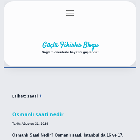
menüyü
Anasayfa
Gizlilik Politikası
Yasal Uyarı
aç
Hakkımızda
Güçlü Fikirler Blogu
Sağlam önerilerle hayatını güçlendir!
Etiket:
saati
Osmanlı saati nedir
Tarih: Ağustos 31, 2024
Osmanlı Saati Nedir? Osmanlı saati, İstanbul’da 16 ve 17.