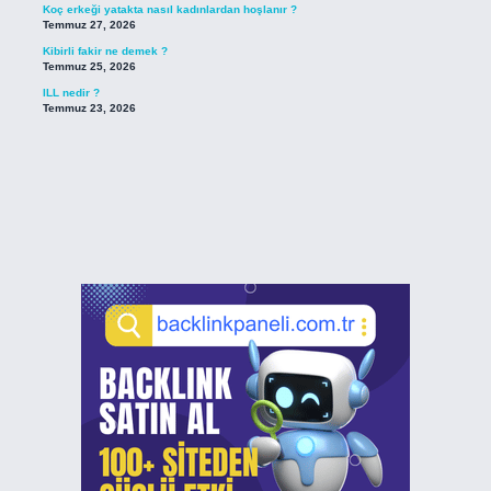
Koç erkeği yatakta nasıl kadınlardan hoşlanır ?
Temmuz 27, 2026
Kibirli fakir ne demek ?
Temmuz 25, 2026
ILL nedir ?
Temmuz 23, 2026