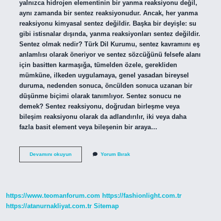
yalnızca hidrojen elementinin bir yanma reaksiyonu değil,
aynı zamanda bir sentez reaksiyonudur. Ancak, her yanma
reaksiyonu kimyasal sentez değildir. Başka bir deyişle: su
gibi istisnalar dışında, yanma reaksiyonları sentez değildir.
Sentez olmak nedir? Türk Dil Kurumu, sentez kavramını eş
anlamlısı olarak öneriyor ve sentez sözcüğünü felsefe alanı
için basitten karmaşığa, tümelden özele, gerekliden
mümküne, ilkeden uygulamaya, genel yasadan bireysel
duruma, nedenden sonuca, öncülden sonuca uzanan bir
düşünme biçimi olarak tanımlıyor. Sentez sonucu ne
demek? Sentez reaksiyonu, doğrudan birleşme veya
bileşim reaksiyonu olarak da adlandırılır, iki veya daha
fazla basit element veya bileşenin bir araya…
Sentez
Devamını okuyun
Yorum Bırak
Ne
Anlama
Gelir
https://www.teomanforum.com
https://fashionlight.com.tr
https://atanurnakliyat.com.tr
Sitemap