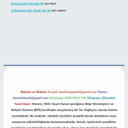
Duygusallık Genetik Mi
için
Kurt
E-Duruşma Her Yerde Var Mı
için
admin
ttps://betexper.live/
Reklam ve İletişim:
E-mail:
backlinkpaneli@gmail.com
Teams:
forumhizmeti@gmail.com
Whatsapp: 0262 606 0 726
Telegram: @karabul
Yasal Uyarı:
Sitemiz, 5651 Sayılı Kanun gereğince Bilgi Teknolojileri ve
İletişim Kurumu (BTK) tarafından onaylanmış bir Yer Sağlayıcı olarak hizmet
vermektedir. Bu nedenle, sitedeki içerikleri proaktif olarak denetleme veya
araştırma yükümlülüğümüz bulunmamaktadır. Ancak, üyelerimiz yazdıkları
içeriklerin sorumluluğunu taşımakta olup, siteye üye olarak bu sorumluluğu