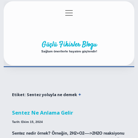
menüyü
Anasayfa
Gizlilik Politikası
Yasal Uyarı
aç
Hakkımızda
Güçlü Fikirler Blogu
Sağlam önerilerle hayatını güçlendir!
Etiket:
Sentez yoluyla ne demek
Sentez Ne Anlama Gelir
Tarih: Ekim 15, 2024
Sentez nedir örnek? Örneğin, 2H2+O2—->2H2O reaksiyonu