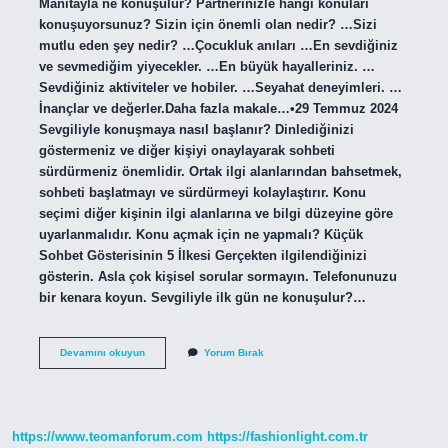
Manitayla ne konuşulur? Partnerinizle hangi konuları
konuşuyorsunuz? Sizin için önemli olan nedir? …Sizi
mutlu eden şey nedir? …Çocukluk anıları …En sevdiğiniz
ve sevmediğim yiyecekler. …En büyük hayalleriniz. …
Sevdiğiniz aktiviteler ve hobiler. …Seyahat deneyimleri. …
İnançlar ve değerler.Daha fazla makale…•29 Temmuz 2024
Sevgiliyle konuşmaya nasıl başlanır? Dinlediğinizi
göstermeniz ve diğer kişiyi onaylayarak sohbeti
sürdürmeniz önemlidir. Ortak ilgi alanlarından bahsetmek,
sohbeti başlatmayı ve sürdürmeyi kolaylaştırır. Konu
seçimi diğer kişinin ilgi alanlarına ve bilgi düzeyine göre
uyarlanmalıdır. Konu açmak için ne yapmalı? Küçük
Sohbet Gösterisinin 5 İlkesi Gerçekten ilgilendiğinizi
gösterin. Asla çok kişisel sorular sormayın. Telefonunuzu
bir kenara koyun. Sevgiliyle ilk gün ne konuşulur?…
Sevgilimle
Devamını okuyun
Yorum Bırak
Konuşurken
Nasıl
Konu
Açabilirim
https://www.teomanforum.com
https://fashionlight.com.tr