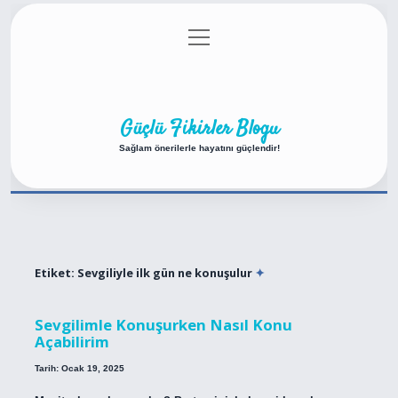
menüyü
Anasayfa
Gizlilik Politikası
Yasal Uyarı
aç
Hakkımızda
Güçlü Fikirler Blogu
Sağlam önerilerle hayatını güçlendir!
Etiket:
Sevgiliyle ilk gün ne konuşulur
Sevgilimle Konuşurken Nasıl Konu
Açabilirim
Tarih: Ocak 19, 2025