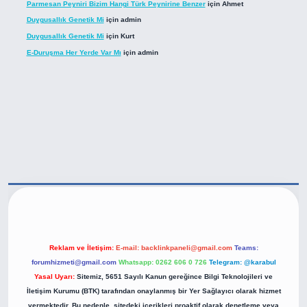
Parmesan Peyniri Bizim Hangi Türk Peynirine Benzer
için
Ahmet
Duygusallık Genetik Mi
için
admin
Duygusallık Genetik Mi
için
Kurt
E-Duruşma Her Yerde Var Mı
için
admin
tps://betexper.live/
Reklam ve İletişim:
E-mail:
backlinkpaneli@gmail.com
Teams:
forumhizmeti@gmail.com
Whatsapp: 0262 606 0 726
Telegram: @karabul
Yasal Uyarı:
Sitemiz, 5651 Sayılı Kanun gereğince Bilgi Teknolojileri ve
İletişim Kurumu (BTK) tarafından onaylanmış bir Yer Sağlayıcı olarak hizmet
vermektedir. Bu nedenle, sitedeki içerikleri proaktif olarak denetleme veya