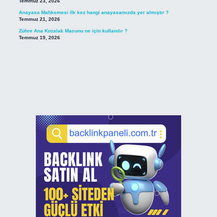
Temmuz 23, 2026
Anayasa Mahkemesi ilk kez hangi anayasamızda yer almıştır ?
Temmuz 21, 2026
Zühre Ana Kozalak Macunu ne için kullanılır ?
Temmuz 19, 2026