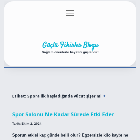
menüyü
Anasayfa
Gizlilik Politikası
Yasal Uyarı
aç
Hakkımızda
Güçlü Fikirler Blogu
Sağlam önerilerle hayatını güçlendir!
Etiket:
Spora ilk başladığında vücut şişer mi
Spor Salonu Ne Kadar Sürede Etki Eder
Tarih: Ekim 2, 2024
Sporun etkisi kaç günde belli olur? Egzersizle kilo kaybı ne