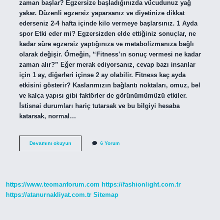
zaman başlar? Egzersize başladığınızda vücudunuz yağ
yakar. Düzenli egzersiz yaparsanız ve diyetinize dikkat
ederseniz 2-4 hafta içinde kilo vermeye başlarsınız. 1 Ayda
spor Etki eder mi? Egzersizden elde ettiğiniz sonuçlar, ne
kadar süre egzersiz yaptığınıza ve metabolizmanıza bağlı
olarak değişir. Örneğin, “Fitness’ın sonuç vermesi ne kadar
zaman alır?” Eğer merak ediyorsanız, cevap bazı insanlar
için 1 ay, diğerleri içinse 2 ay olabilir. Fitness kaç ayda
etkisini gösterir? Kaslarımızın bağlantı noktaları, omuz, bel
ve kalça yapısı gibi faktörler de görünümümüzü etkiler.
İstisnai durumları hariç tutarsak ve bu bilgiyi hesaba
katarsak, normal…
Spor
Devamını okuyun
6 Yorum
Salonu
Ne
Kadar
Sürede
Etki
https://www.teomanforum.com
https://fashionlight.com.tr
Eder
https://atanurnakliyat.com.tr
Sitemap