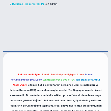
E-Duruşma Her Yerde Var Mı
için
admin
ps://betexper.live/
Reklam ve İletişim:
E-mail:
backlinkpaneli@gmail.com
Teams:
forumhizmeti@gmail.com
Whatsapp: 0262 606 0 726
Telegram: @karabul
Yasal Uyarı:
Sitemiz, 5651 Sayılı Kanun gereğince Bilgi Teknolojileri ve
İletişim Kurumu (BTK) tarafından onaylanmış bir Yer Sağlayıcı olarak hizmet
vermektedir. Bu nedenle, sitedeki içerikleri proaktif olarak denetleme veya
araştırma yükümlülüğümüz bulunmamaktadır. Ancak, üyelerimiz yazdıkları
içeriklerin sorumluluğunu taşımakta olup, siteye üye olarak bu sorumluluğu
kabul etmiş sayılırlar. Bu internet sitesi, herhangi bir marka, kurum veya