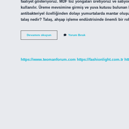
faaliyet gösteriyoruz. MDF toz yongaları üretiyoruz ve satıy
kullanılır. Üreme mevsimine girmiş ve yuva kutusu bulunan ku
antibakteriyel özelliğinden dolayı yumurtalarda mantar oluşu
talaş nedir? Talaş, ahşap işleme endüstrisinde önemli bir ro
Rende
Devamını okuyun
Yorum Bırak
Talaşı
Ne
Demek
https://www.teomanforum.com
https://fashionlight.com.tr
ht