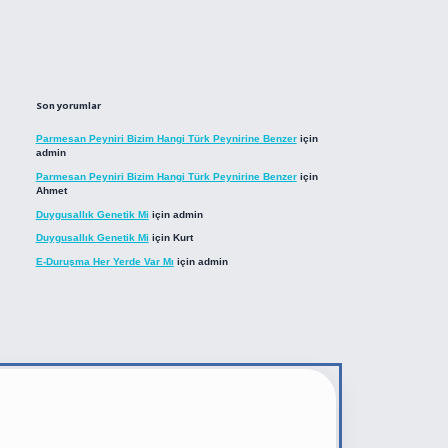
Son yorumlar
Parmesan Peyniri Bizim Hangi Türk Peynirine Benzer
için
admin
Parmesan Peyniri Bizim Hangi Türk Peynirine Benzer
için
Ahmet
Duygusallık Genetik Mi
için
admin
Duygusallık Genetik Mi
için
Kurt
E-Duruşma Her Yerde Var Mı
için
admin