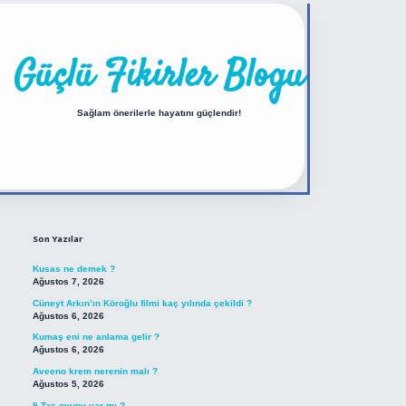
Güçlü Fikirler Blogu
Sağlam önerilerle hayatını güçlendir!
Sidebar
https://betexper.live/
Son Yazılar
Kusas ne demek ?
Ağustos 7, 2026
Cüneyt Arkın’ın Köroğlu filmi kaç yılında çekildi ?
Ağustos 6, 2026
Kumaş eni ne anlama gelir ?
Ağustos 6, 2026
Aveeno krem nerenin malı ?
Ağustos 5, 2026
9 Taş oyunu var mı ?