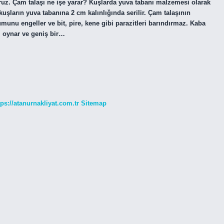
oruz. Çam talaşı ne işe yarar? Kuşlarda yuva tabanı malzemesi olarak
şların yuva tabanına 2 cm kalınlığında serilir. Çam talaşının
munu engeller ve bit, pire, kene gibi parazitleri barındırmaz. Kaba
l oynar ve geniş bir…
tps://atanurnakliyat.com.tr
Sitemap