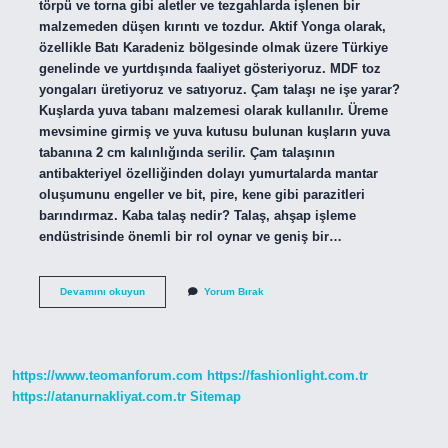
törpü ve torna gibi aletler ve tezgahlarda işlenen bir
malzemeden düşen kırıntı ve tozdur. Aktif Yonga olarak,
özellikle Batı Karadeniz bölgesinde olmak üzere Türkiye
genelinde ve yurtdışında faaliyet gösteriyoruz. MDF toz
yongaları üretiyoruz ve satıyoruz. Çam talaşı ne işe yarar?
Kuşlarda yuva tabanı malzemesi olarak kullanılır. Üreme
mevsimine girmiş ve yuva kutusu bulunan kuşların yuva
tabanına 2 cm kalınlığında serilir. Çam talaşının
antibakteriyel özelliğinden dolayı yumurtalarda mantar
oluşumunu engeller ve bit, pire, kene gibi parazitleri
barındırmaz. Kaba talaş nedir? Talaş, ahşap işleme
endüstrisinde önemli bir rol oynar ve geniş bir…
Rende
Devamını okuyun
Yorum Bırak
Talaşı
Ne
Demek
https://www.teomanforum.com
https://fashionlight.com.tr
https://atanurnakliyat.com.tr
Sitemap