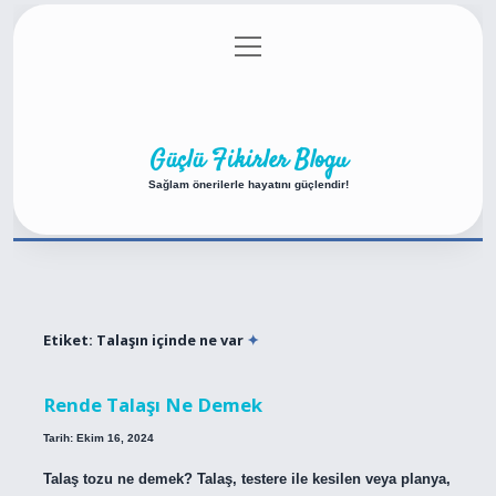
menüyü
Anasayfa
Gizlilik Politikası
Yasal Uyarı
aç
Hakkımızda
Güçlü Fikirler Blogu
Sağlam önerilerle hayatını güçlendir!
Etiket:
Talaşın içinde ne var
Rende Talaşı Ne Demek
Tarih: Ekim 16, 2024
Talaş tozu ne demek? Talaş, testere ile kesilen veya planya,