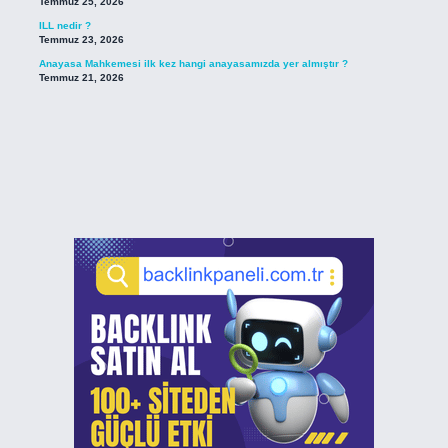
Temmuz 25, 2026
ILL nedir ?
Temmuz 23, 2026
Anayasa Mahkemesi ilk kez hangi anayasamızda yer almıştır ?
Temmuz 21, 2026