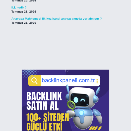
Temmuz 25, 2026
ILL nedir ?
Temmuz 23, 2026
Anayasa Mahkemesi ilk kez hangi anayasamızda yer almıştır ?
Temmuz 21, 2026