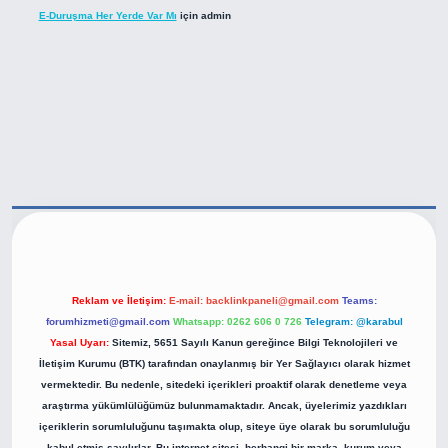
E-Duruşma Her Yerde Var Mı
için
admin
tps://betexper.live/
Reklam ve İletişim:
E-mail:
backlinkpaneli@gmail.com
Teams:
forumhizmeti@gmail.com
Whatsapp: 0262 606 0 726
Telegram: @karabul
Yasal Uyarı:
Sitemiz, 5651 Sayılı Kanun gereğince Bilgi Teknolojileri ve
İletişim Kurumu (BTK) tarafından onaylanmış bir Yer Sağlayıcı olarak hizmet
vermektedir. Bu nedenle, sitedeki içerikleri proaktif olarak denetleme veya
araştırma yükümlülüğümüz bulunmamaktadır. Ancak, üyelerimiz yazdıkları
içeriklerin sorumluluğunu taşımakta olup, siteye üye olarak bu sorumluluğu
kabul etmiş sayılırlar. Bu internet sitesi, herhangi bir marka, kurum veya