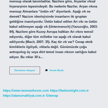
mensup olarak tanımladılar. Nazilere göre, Aryanlar ırksal
hiyerarşinin tepesindeydi. Bu nedenle Naziler, Aryan ırkına
mensup Almanlara “üstün ırk” diyorlardı. Aşağı ırk ne
demek? Nazizm ideolojisinde insanların iki gruptan
geldiğine inanılıyordu: Üstün kabul edilen Ari ırkı ve üstün
kabul edilmeyen aşağı ırk (Untermensch) (Yavuzoğlu, 2003:
84). Nazilere göre Kuzey Avrupa halkları Ari ırkını temsil
ediyordu, diğer tüm milletler ise aşağı ırk olarak kabul
ediliyordu (Macit, 2007: 35). Kaç tür ırk var? Cevap etnik
kimliklerle ilgiliydi, ırklarla değil. Günümüzde çoğu
antropolog üç veya dört temel insan ırkının varlığını kabul
ediyor. Bu ırklar 30’a…
Üst
Devamını okuyun
Yorum Bırak
Irk
Nedir
https://www.teomanforum.com
https://fashionlight.com.tr
https://atanurnakliyat.com.tr
Sitemap