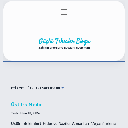
menüyü
Anasayfa
Gizlilik Politikası
Yasal Uyarı
aç
Hakkımızda
Güçlü Fikirler Blogu
Sağlam önerilerle hayatını güçlendir!
Etiket:
Türk ırkı sarı ırk mı
Üst Irk Nedir
Tarih: Ekim 16, 2024
Üstün ırk kimler? Hitler ve Naziler Almanları “Aryan” ırkına