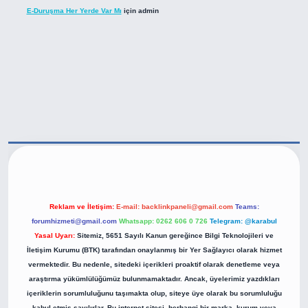
E-Duruşma Her Yerde Var Mı
için
admin
ps://betexper.live/
Reklam ve İletişim:
E-mail:
backlinkpaneli@gmail.com
Teams:
forumhizmeti@gmail.com
Whatsapp: 0262 606 0 726
Telegram: @karabul
Yasal Uyarı:
Sitemiz, 5651 Sayılı Kanun gereğince Bilgi Teknolojileri ve
İletişim Kurumu (BTK) tarafından onaylanmış bir Yer Sağlayıcı olarak hizmet
vermektedir. Bu nedenle, sitedeki içerikleri proaktif olarak denetleme veya
araştırma yükümlülüğümüz bulunmamaktadır. Ancak, üyelerimiz yazdıkları
içeriklerin sorumluluğunu taşımakta olup, siteye üye olarak bu sorumluluğu
kabul etmiş sayılırlar. Bu internet sitesi, herhangi bir marka, kurum veya