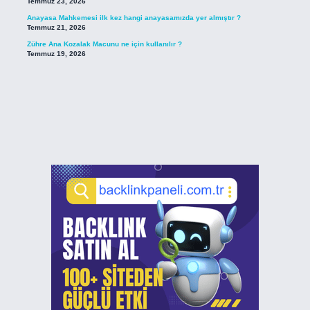
Temmuz 23, 2026
Anayasa Mahkemesi ilk kez hangi anayasamızda yer almıştır ?
Temmuz 21, 2026
Zühre Ana Kozalak Macunu ne için kullanılır ?
Temmuz 19, 2026