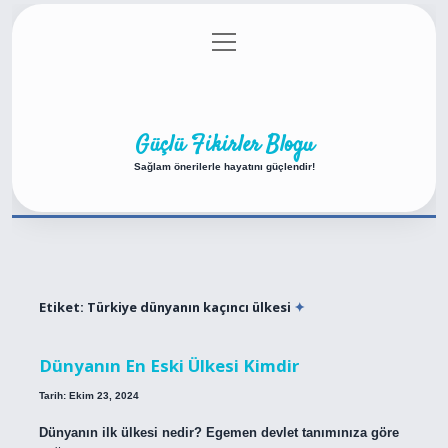
menüyü
Anasayfa
Gizlilik Politikası
Yasal Uyarı
aç
Hakkımızda
Güçlü Fikirler Blogu
Sağlam önerilerle hayatını güçlendir!
Etiket:
Türkiye dünyanın kaçıncı ülkesi
Dünyanın En Eski Ülkesi Kimdir
Tarih: Ekim 23, 2024
Dünyanın ilk ülkesi nedir? Egemen devlet tanımınıza göre