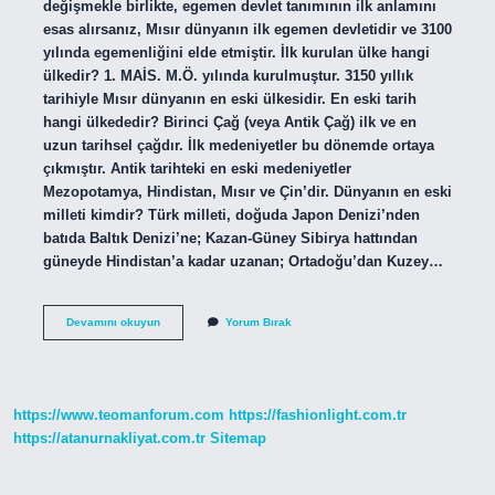
değişmekle birlikte, egemen devlet tanımının ilk anlamını
esas alırsanız, Mısır dünyanın ilk egemen devletidir ve 3100
yılında egemenliğini elde etmiştir. İlk kurulan ülke hangi
ülkedir? 1. MAİS. M.Ö. yılında kurulmuştur. 3150 yıllık
tarihiyle Mısır dünyanın en eski ülkesidir. En eski tarih
hangi ülkededir? Birinci Çağ (veya Antik Çağ) ilk ve en
uzun tarihsel çağdır. İlk medeniyetler bu dönemde ortaya
çıkmıştır. Antik tarihteki en eski medeniyetler
Mezopotamya, Hindistan, Mısır ve Çin’dir. Dünyanın en eski
milleti kimdir? Türk milleti, doğuda Japon Denizi’nden
batıda Baltık Denizi’ne; Kazan-Güney Sibirya hattından
güneyde Hindistan’a kadar uzanan; Ortadoğu’dan Kuzey…
Dünyanın
Devamını okuyun
Yorum Bırak
En
Eski
Ülkesi
Kimdir
https://www.teomanforum.com
https://fashionlight.com.tr
https://atanurnakliyat.com.tr
Sitemap