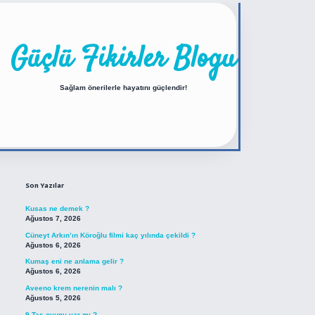
Güçlü Fikirler Blogu
Sağlam önerilerle hayatını güçlendir!
Sidebar
https://betexper.live/
Son Yazılar
Kusas ne demek ?
Ağustos 7, 2026
Cüneyt Arkın’ın Köroğlu filmi kaç yılında çekildi ?
Ağustos 6, 2026
Kumaş eni ne anlama gelir ?
Ağustos 6, 2026
Aveeno krem nerenin malı ?
Ağustos 5, 2026
9 Taş oyunu var mı ?