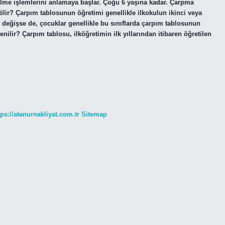
ölme işlemlerini anlamaya başlar. Çoğu 6 yaşına kadar. Çarpma
etilir? Çarpım tablosunun öğretimi genellikle ilkokulun ikinci veya
 değişse de, çocuklar genellikle bu sınıflarda çarpım tablosunun
nilir? Çarpım tablosu, ilköğretimin ilk yıllarından itibaren öğretilen
tps://atanurnakliyat.com.tr
Sitemap