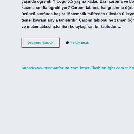
yaşında öğrenilir? Çoğu 5.5 yaşına kadar. Bazı çarpma ve b
kaçıncı sınıfta öğretiliyor? Çarpım tablosu hangi sınıfta öğr
üçüncü sınıfında başlar. Matematik müfredatı ülkeden ülkeye
temel kavramlarıyla tanıştırılır. Çarpım tablosu ne zaman öğre
ve matematiksel işlemleri kolaylaştıran bir tablodur.…
Çarpım
Devamını okuyun
Yorum Bırak
Tablosu
Kaçıncı
Sınıftan
Başlatıyor
https://www.teomanforum.com
https://fashionlight.com.tr
ht