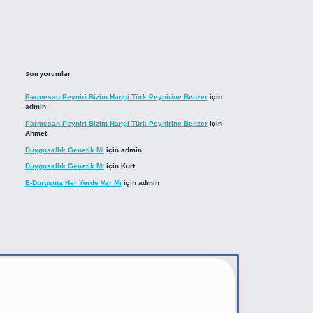
Son yorumlar
Parmesan Peyniri Bizim Hangi Türk Peynirine Benzer
için
admin
Parmesan Peyniri Bizim Hangi Türk Peynirine Benzer
için
Ahmet
Duygusallık Genetik Mi
için
admin
Duygusallık Genetik Mi
için
Kurt
E-Duruşma Her Yerde Var Mı
için
admin