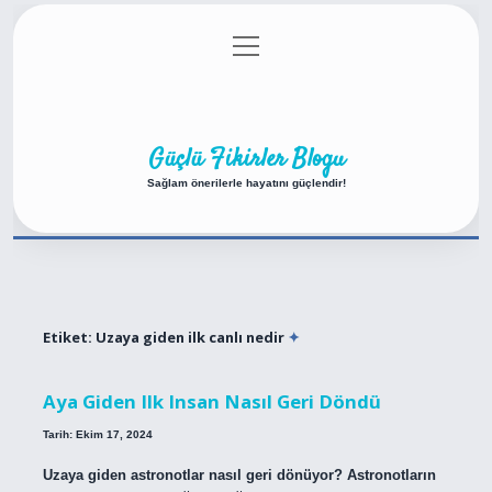
menüyü
Anasayfa
Gizlilik Politikası
Yasal Uyarı
aç
Hakkımızda
Güçlü Fikirler Blogu
Sağlam önerilerle hayatını güçlendir!
Etiket:
Uzaya giden ilk canlı nedir
Aya Giden Ilk Insan Nasıl Geri Döndü
Tarih: Ekim 17, 2024
Uzaya giden astronotlar nasıl geri dönüyor? Astronotların