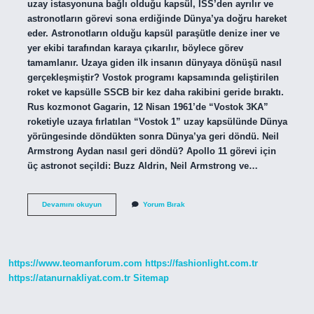
uzay istasyonuna bağlı olduğu kapsül, ISS’den ayrılır ve
astronotların görevi sona erdiğinde Dünya’ya doğru hareket
eder. Astronotların olduğu kapsül paraşütle denize iner ve
yer ekibi tarafından karaya çıkarılır, böylece görev
tamamlanır. Uzaya giden ilk insanın dünyaya dönüşü nasıl
gerçekleşmiştir? Vostok programı kapsamında geliştirilen
roket ve kapsülle SSCB bir kez daha rakibini geride bıraktı.
Rus kozmonot Gagarin, 12 Nisan 1961’de “Vostok 3KA”
roketiyle uzaya fırlatılan “Vostok 1” uzay kapsülünde Dünya
yörüngesinde döndükten sonra Dünya’ya geri döndü. Neil
Armstrong Aydan nasıl geri döndü? Apollo 11 görevi için
üç astronot seçildi: Buzz Aldrin, Neil Armstrong ve…
Aya
Devamını okuyun
Yorum Bırak
Giden
Ilk
Insan
Nasıl
Geri
https://www.teomanforum.com
https://fashionlight.com.tr
Döndü
https://atanurnakliyat.com.tr
Sitemap