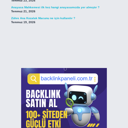
Temmuz 23, 2026
Anayasa Mahkemesi ilk kez hangi anayasamızda yer almıştır ?
Temmuz 21, 2026
Zühre Ana Kozalak Macunu ne için kullanılır ?
Temmuz 19, 2026