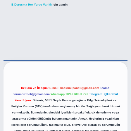
E-Duruşma Her Yerde Var Mı
için
admin
tps://betexper.live/
Reklam ve İletişim:
E-mail:
backlinkpaneli@gmail.com
Teams:
forumhizmeti@gmail.com
Whatsapp: 0262 606 0 726
Telegram: @karabul
Yasal Uyarı:
Sitemiz, 5651 Sayılı Kanun gereğince Bilgi Teknolojileri ve
İletişim Kurumu (BTK) tarafından onaylanmış bir Yer Sağlayıcı olarak hizmet
vermektedir. Bu nedenle, sitedeki içerikleri proaktif olarak denetleme veya
araştırma yükümlülüğümüz bulunmamaktadır. Ancak, üyelerimiz yazdıkları
içeriklerin sorumluluğunu taşımakta olup, siteye üye olarak bu sorumluluğu
kabul etmiş sayılırlar. Bu internet sitesi, herhangi bir marka, kurum veya