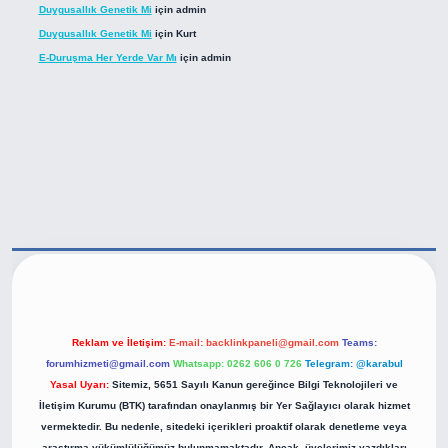
Duygusallık Genetik Mi
için
admin
Duygusallık Genetik Mi
için
Kurt
E-Duruşma Her Yerde Var Mı
için
admin
tps://betexper.live/
Reklam ve İletişim:
E-mail:
backlinkpaneli@gmail.com
Teams:
forumhizmeti@gmail.com
Whatsapp: 0262 606 0 726
Telegram: @karabul
Yasal Uyarı:
Sitemiz, 5651 Sayılı Kanun gereğince Bilgi Teknolojileri ve
İletişim Kurumu (BTK) tarafından onaylanmış bir Yer Sağlayıcı olarak hizmet
vermektedir. Bu nedenle, sitedeki içerikleri proaktif olarak denetleme veya
araştırma yükümlülüğümüz bulunmamaktadır. Ancak, üyelerimiz yazdıkları