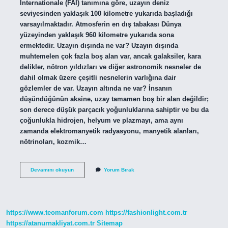
Internationale (FAI) tanımına göre, uzayın deniz
seviyesinden yaklaşık 100 kilometre yukarıda başladığı
varsayılmaktadır. Atmosferin en dış tabakası Dünya
yüzeyinden yaklaşık 960 kilometre yukarıda sona
ermektedir. Uzayın dışında ne var? Uzayın dışında
muhtemelen çok fazla boş alan var, ancak galaksiler, kara
delikler, nötron yıldızları ve diğer astronomik nesneler de
dahil olmak üzere çeşitli nesnelerin varlığına dair
gözlemler de var. Uzayın altında ne var? İnsanın
düşündüğünün aksine, uzay tamamen boş bir alan değildir;
son derece düşük parçacık yoğunluklarına sahiptir ve bu da
çoğunlukla hidrojen, helyum ve plazmayı, ama aynı
zamanda elektromanyetik radyasyonu, manyetik alanları,
nötrinoları, kozmik…
Uzayın
Devamını okuyun
Yorum Bırak
En
Sonunda
Ne
Var
https://www.teomanforum.com
https://fashionlight.com.tr
https://atanurnakliyat.com.tr
Sitemap