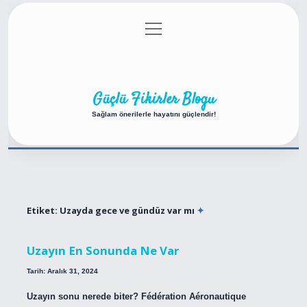
menüyü
Anasayfa
Gizlilik Politikası
Yasal Uyarı
aç
Hakkımızda
Güçlü Fikirler Blogu
Sağlam önerilerle hayatını güçlendir!
Etiket:
Uzayda gece ve gündüz var mı
Uzayın En Sonunda Ne Var
Tarih: Aralık 31, 2024
Uzayın sonu nerede biter? Fédération Aéronautique