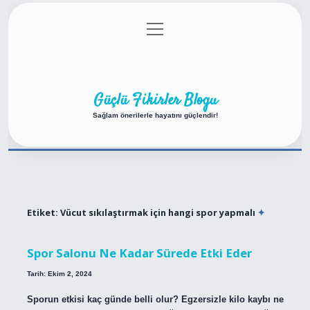
menüyü
Anasayfa
Gizlilik Politikası
Yasal Uyarı
aç
Hakkımızda
Güçlü Fikirler Blogu
Sağlam önerilerle hayatını güçlendir!
Etiket:
Vücut sıkılaştırmak için hangi spor yapmalı
Spor Salonu Ne Kadar Sürede Etki Eder
Tarih: Ekim 2, 2024
Sporun etkisi kaç günde belli olur? Egzersizle kilo kaybı ne