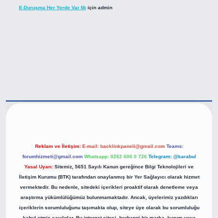
E-Duruşma Her Yerde Var Mı
için
admin
https://betexper.live/
Reklam ve İletişim:
E-mail:
backlinkpaneli@gmail.com
Teams:
forumhizmeti@gmail.com
Whatsapp: 0262 606 0 726
Telegram: @karabul
Yasal Uyarı:
Sitemiz, 5651 Sayılı Kanun gereğince Bilgi Teknolojileri ve
İletişim Kurumu (BTK) tarafından onaylanmış bir Yer Sağlayıcı olarak hizmet
vermektedir. Bu nedenle, sitedeki içerikleri proaktif olarak denetleme veya
araştırma yükümlülüğümüz bulunmamaktadır. Ancak, üyelerimiz yazdıkları
içeriklerin sorumluluğunu taşımakta olup, siteye üye olarak bu sorumluluğu
kabul etmiş sayılırlar. Bu internet sitesi, herhangi bir marka, kurum veya