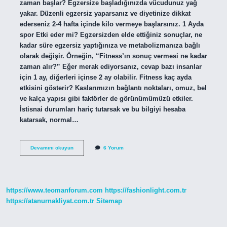
zaman başlar? Egzersize başladığınızda vücudunuz yağ
yakar. Düzenli egzersiz yaparsanız ve diyetinize dikkat
ederseniz 2-4 hafta içinde kilo vermeye başlarsınız. 1 Ayda
spor Etki eder mi? Egzersizden elde ettiğiniz sonuçlar, ne
kadar süre egzersiz yaptığınıza ve metabolizmanıza bağlı
olarak değişir. Örneğin, “Fitness’ın sonuç vermesi ne kadar
zaman alır?” Eğer merak ediyorsanız, cevap bazı insanlar
için 1 ay, diğerleri içinse 2 ay olabilir. Fitness kaç ayda
etkisini gösterir? Kaslarımızın bağlantı noktaları, omuz, bel
ve kalça yapısı gibi faktörler de görünümümüzü etkiler.
İstisnai durumları hariç tutarsak ve bu bilgiyi hesaba
katarsak, normal…
Spor
Devamını okuyun
6 Yorum
Salonu
Ne
Kadar
Sürede
Etki
https://www.teomanforum.com
https://fashionlight.com.tr
Eder
https://atanurnakliyat.com.tr
Sitemap