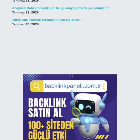
Temmuz 23, 2026
Anayasa Mahkemesi ilk kez hangi anayasamızda yer almıştır ?
Temmuz 21, 2026
Zühre Ana Kozalak Macunu ne için kullanılır ?
Temmuz 19, 2026