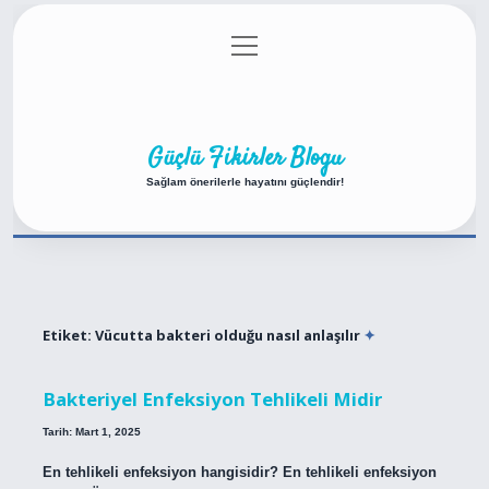
menüyü
Anasayfa
Gizlilik Politikası
Yasal Uyarı
aç
Hakkımızda
Güçlü Fikirler Blogu
Sağlam önerilerle hayatını güçlendir!
Etiket:
Vücutta bakteri olduğu nasıl anlaşılır
Bakteriyel Enfeksiyon Tehlikeli Midir
Tarih: Mart 1, 2025
En tehlikeli enfeksiyon hangisidir? En tehlikeli enfeksiyon