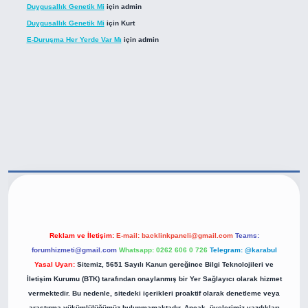
Duygusallık Genetik Mi
için
admin
Duygusallık Genetik Mi
için
Kurt
E-Duruşma Her Yerde Var Mı
için
admin
tps://betexper.live/
Reklam ve İletişim:
E-mail:
backlinkpaneli@gmail.com
Teams:
forumhizmeti@gmail.com
Whatsapp: 0262 606 0 726
Telegram: @karabul
Yasal Uyarı:
Sitemiz, 5651 Sayılı Kanun gereğince Bilgi Teknolojileri ve
İletişim Kurumu (BTK) tarafından onaylanmış bir Yer Sağlayıcı olarak hizmet
vermektedir. Bu nedenle, sitedeki içerikleri proaktif olarak denetleme veya
araştırma yükümlülüğümüz bulunmamaktadır. Ancak, üyelerimiz yazdıkları