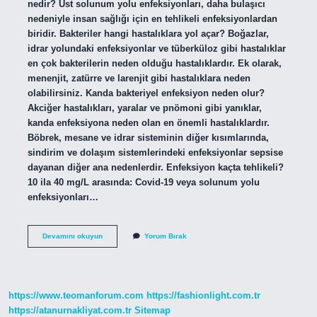
nedir? Üst solunum yolu enfeksiyonları, daha bulaşıcı
nedeniyle insan sağlığı için en tehlikeli enfeksiyonlardan
biridir. Bakteriler hangi hastalıklara yol açar? Boğazlar,
idrar yolundaki enfeksiyonlar ve tüberküloz gibi hastalıklar
en çok bakterilerin neden olduğu hastalıklardır. Ek olarak,
menenjit, zatürre ve larenjit gibi hastalıklara neden
olabilirsiniz. Kanda bakteriyel enfeksiyon neden olur?
Akciğer hastalıkları, yaralar ve pnömoni gibi yanıklar,
kanda enfeksiyona neden olan en önemli hastalıklardır.
Böbrek, mesane ve idrar sisteminin diğer kısımlarında,
sindirim ve dolaşım sistemlerindeki enfeksiyonlar sepsise
dayanan diğer ana nedenlerdir. Enfeksiyon kaçta tehlikeli?
10 ila 40 mg/L arasında: Covid-19 veya solunum yolu
enfeksiyonları…
Bakteriyel
Devamını okuyun
Yorum Bırak
Enfeksiyon
Tehlikeli
Midir
https://www.teomanforum.com
https://fashionlight.com.tr
https://atanurnakliyat.com.tr
Sitemap