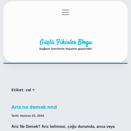
menüyü
Anasayfa
Gizlilik Politikası
Yasal Uyarı
aç
Hakkımızda
Güçlü Fikirler Blogu
Sağlam önerilerle hayatını güçlendir!
Etiket:
zal
Ariz ne demek nnd
Tarih: Haziran 23, 2024
Ariz Ne Demek? Ariz kelimesi, çoğu durumda, arıza veya