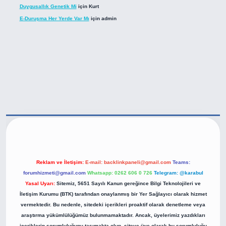
Duygusallık Genetik Mi
için
Kurt
E-Duruşma Her Yerde Var Mı
için
admin
tps://betexper.live/
Reklam ve İletişim:
E-mail:
backlinkpaneli@gmail.com
Teams:
forumhizmeti@gmail.com
Whatsapp: 0262 606 0 726
Telegram: @karabul
Yasal Uyarı:
Sitemiz, 5651 Sayılı Kanun gereğince Bilgi Teknolojileri ve
İletişim Kurumu (BTK) tarafından onaylanmış bir Yer Sağlayıcı olarak hizmet
vermektedir. Bu nedenle, sitedeki içerikleri proaktif olarak denetleme veya
araştırma yükümlülüğümüz bulunmamaktadır. Ancak, üyelerimiz yazdıkları
içeriklerin sorumluluğunu taşımakta olup, siteye üye olarak bu sorumluluğu