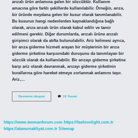
arızalı ürün anlamına gelen bir sözcüktür. Kullanım
amacına göre farklı şekillerde kullanılabilir. Örneğin, arıza,
bir üründe meydana gelen bir kusur olarak tanımlanabilir.
Bu kusurun hangi nedenlerden kaynaklandığına bağlı
olarak, arıza arızalı ürün olarak kabul edilir ve tamir
edilmesi gerekir. Diğer durumlarda, arızalı ürüne arızalı
girişimci olarak da atıfta bulunulabilir. Ariz kelimesi ayrıca,
bir arıza giderme hizmeti arayan bir müşterinin bir arıza
giderme şirketine karşısındaki duruşunu da tanımlayan bir
sözcük olarak da kullanılabilir. Bir arızayı giderme şirketine
karşı ariz olarak davranmak, arızayı giderme şirketinin
kurallarına göre hareket etmeye zorlanmak anlamını taşır.
Ariz,…
Ariz
Devamını okuyun
10 Yorum
ne
demek
nnd
https://www.teomanforum.com
https://fashionlight.com.tr
https://atanurnakliyat.com.tr
Sitemap