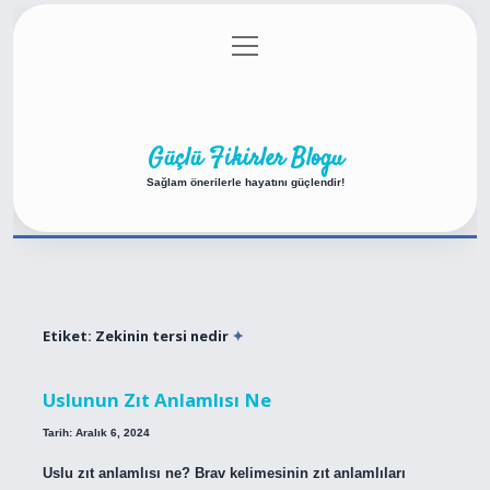
menüyü
Anasayfa
Gizlilik Politikası
Yasal Uyarı
aç
Hakkımızda
Güçlü Fikirler Blogu
Sağlam önerilerle hayatını güçlendir!
Etiket:
Zekinin tersi nedir
Uslunun Zıt Anlamlısı Ne
Tarih: Aralık 6, 2024
Uslu zıt anlamlısı ne? Brav kelimesinin zıt anlamlıları