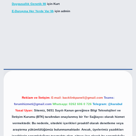
Duygusallık Genetik Mi
için
Kurt
E-Duruşma Her Yerde Var Mı
için
admin
ps://betexper.live/
Reklam ve İletişim:
E-mail:
backlinkpaneli@gmail.com
Teams:
forumhizmeti@gmail.com
Whatsapp: 0262 606 0 726
Telegram: @karabul
Yasal Uyarı:
Sitemiz, 5651 Sayılı Kanun gereğince Bilgi Teknolojileri ve
İletişim Kurumu (BTK) tarafından onaylanmış bir Yer Sağlayıcı olarak hizmet
vermektedir. Bu nedenle, sitedeki içerikleri proaktif olarak denetleme veya
araştırma yükümlülüğümüz bulunmamaktadır. Ancak, üyelerimiz yazdıkları
içeriklerin sorumluluğunu taşımakta olup, siteye üye olarak bu sorumluluğu