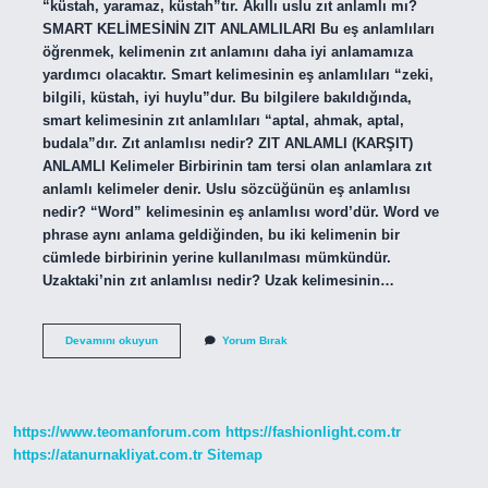
“küstah, yaramaz, küstah”tır. Akıllı uslu zıt anlamlı mı?
SMART KELİMESİNİN ZIT ANLAMLILARI Bu eş anlamlıları
öğrenmek, kelimenin zıt anlamını daha iyi anlamamıza
yardımcı olacaktır. Smart kelimesinin eş anlamlıları “zeki,
bilgili, küstah, iyi huylu”dur. Bu bilgilere bakıldığında,
smart kelimesinin zıt anlamlıları “aptal, ahmak, aptal,
budala”dır. Zıt anlamlısı nedir? ZIT ANLAMLI (KARŞIT)
ANLAMLI Kelimeler Birbirinin tam tersi olan anlamlara zıt
anlamlı kelimeler denir. Uslu sözcüğünün eş anlamlısı
nedir? “Word” kelimesinin eş anlamlısı word’dür. Word ve
phrase aynı anlama geldiğinden, bu iki kelimenin bir
cümlede birbirinin yerine kullanılması mümkündür.
Uzaktaki’nin zıt anlamlısı nedir? Uzak kelimesinin…
Uslunun
Devamını okuyun
Yorum Bırak
Zıt
Anlamlısı
Ne
https://www.teomanforum.com
https://fashionlight.com.tr
https://atanurnakliyat.com.tr
Sitemap