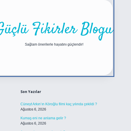
Güçlü Fikirler Blogu
Sağlam önerilerle hayatını güçlendir!
Sidebar
https://betexper.live/
Son Yazılar
Cüneyt Arkın’ın Köroğlu filmi kaç yılında çekildi ?
Ağustos 6, 2026
Kumaş eni ne anlama gelir ?
Ağustos 6, 2026