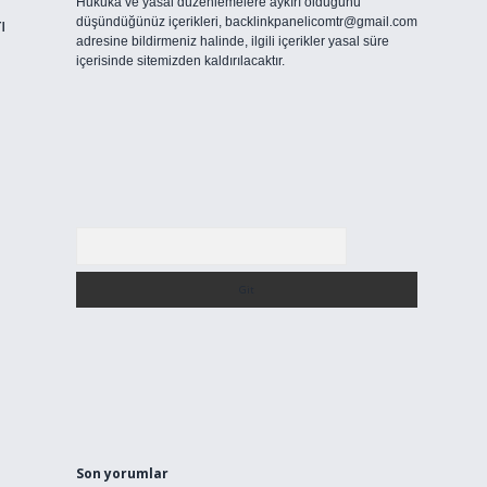
Hukuka ve yasal düzenlemelere aykırı olduğunu
düşündüğünüz içerikleri,
backlinkpanelicomtr@gmail.com
ı
adresine bildirmeniz halinde, ilgili içerikler yasal süre
içerisinde sitemizden kaldırılacaktır.
Arama
Son yorumlar