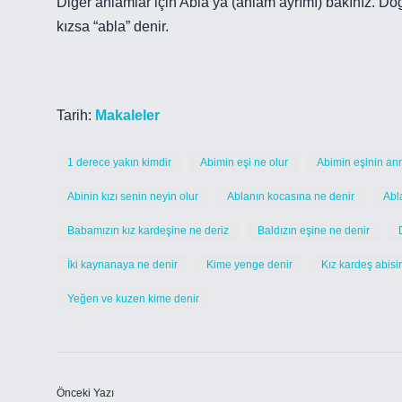
Diğer anlamlar için Abla’ya (anlam ayrımı) bakınız. Do
kızsa “abla” denir.
Tarih:
Makaleler
1 derece yakın kimdir
Abimin eşi ne olur
Abimin eşinin an
Abinin kızı senin neyin olur
Ablanın kocasına ne denir
Abl
Babamızın kız kardeşine ne deriz
Baldızın eşine ne denir
İki kaynanaya ne denir
Kime yenge denir
Kız kardeş abisi
Yeğen ve kuzen kime denir
Önceki Yazı