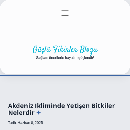
menüyü
Anasayfa
Gizlilik Politikası
Yasal Uyarı
aç
Hakkımızda
Güçlü Fikirler Blogu
Sağlam önerilerle hayatını güçlendir!
Akdeniz Ikliminde Yetişen Bitkiler
Nelerdir
Tarih: Haziran 8, 2025