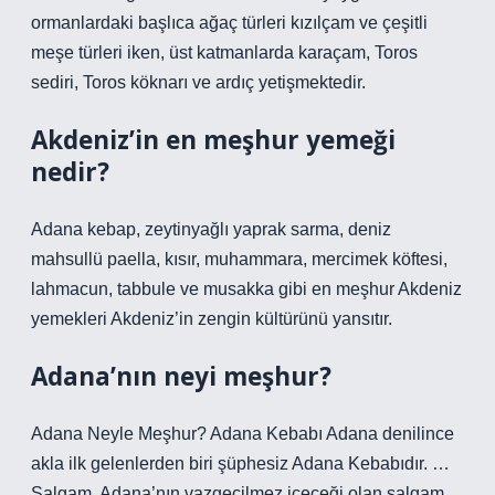
ormanlardaki başlıca ağaç türleri kızılçam ve çeşitli
meşe türleri iken, üst katmanlarda karaçam, Toros
sediri, Toros köknarı ve ardıç yetişmektedir.
Akdeniz’in en meşhur yemeği
nedir?
Adana kebap, zeytinyağlı yaprak sarma, deniz
mahsullü paella, kısır, muhammara, mercimek köftesi,
lahmacun, tabbule ve musakka gibi en meşhur Akdeniz
yemekleri Akdeniz’in zengin kültürünü yansıtır.
Adana’nın neyi meşhur?
Adana Neyle Meşhur? Adana Kebabı Adana denilince
akla ilk gelenlerden biri şüphesiz Adana Kebabıdır. …
Şalgam. Adana’nın vazgeçilmez içeceği olan şalgam