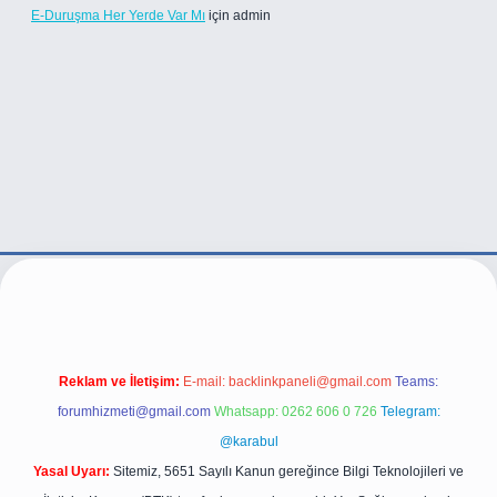
E-Duruşma Her Yerde Var Mı
için
admin
xper.live/
Reklam ve İletişim:
E-mail:
backlinkpaneli@gmail.com
Teams:
forumhizmeti@gmail.com
Whatsapp: 0262 606 0 726
Telegram:
@karabul
Yasal Uyarı:
Sitemiz, 5651 Sayılı Kanun gereğince Bilgi Teknolojileri ve