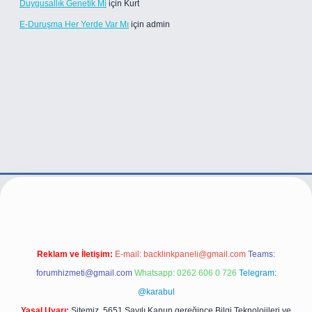
Duygusallık Genetik Mi
için
Kurt
E-Duruşma Her Yerde Var Mı
için
admin
e/
Reklam ve İletişim:
E-mail:
backlinkpaneli@gmail.com
Teams:
forumhizmeti@gmail.com
Whatsapp: 0262 606 0 726
Telegram:
@karabul
Yasal Uyarı:
Sitemiz, 5651 Sayılı Kanun gereğince Bilgi Teknolojileri ve