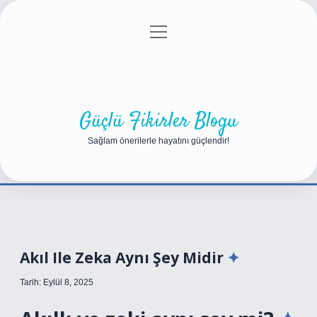
menüyü
Anasayfa
Gizlilik Politikası
Yasal Uyarı
aç
Hakkımızda
Güçlü Fikirler Blogu
Sağlam önerilerle hayatını güçlendir!
Akıl Ile Zeka Aynı Şey Midir
Tarih: Eylül 8, 2025