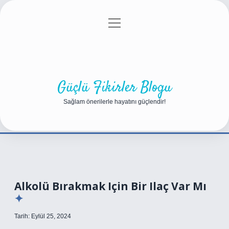
menüyü
Anasayfa
Gizlilik Politikası
Yasal Uyarı
aç
Hakkımızda
Güçlü Fikirler Blogu
Sağlam önerilerle hayatını güçlendir!
Alkolü Bırakmak Için Bir Ilaç Var Mı
Tarih: Eylül 25, 2024