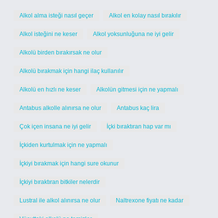
Alkol alma isteği nasıl geçer
Alkol en kolay nasıl bırakılır
Alkol isteğini ne keser
Alkol yoksunluğuna ne iyi gelir
Alkolü birden bırakırsak ne olur
Alkolü bırakmak için hangi ilaç kullanılır
Alkolü en hızlı ne keser
Alkolün gitmesi için ne yapmalı
Antabus alkolle alınırsa ne olur
Antabus kaç lira
Çok içen insana ne iyi gelir
İçki bıraktıran hap var mı
İçkiden kurtulmak için ne yapmalı
İçkiyi bırakmak için hangi sure okunur
İçkiyi bıraktıran bitkiler nelerdir
Lustral ile alkol alınırsa ne olur
Naltrexone fiyatı ne kadar