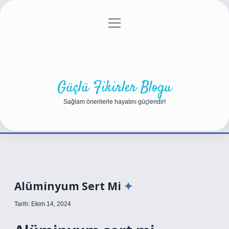
menüyü
Anasayfa
Gizlilik Politikası
Yasal Uyarı
aç
Hakkımızda
Güçlü Fikirler Blogu
Sağlam önerilerle hayatını güçlendir!
Alüminyum Sert Mi
Tarih: Ekim 14, 2024