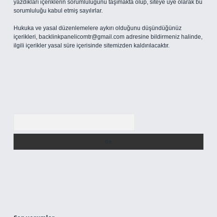
yazdıkları içeriklerin sorumluluğunu taşımakta olup, siteye üye olarak bu
sorumluluğu kabul etmiş sayılırlar.
Hukuka ve yasal düzenlemelere aykırı olduğunu düşündüğünüz
içerikleri,
backlinkpanelicomtr@gmail.com
adresine bildirmeniz halinde,
ilgili içerikler yasal süre içerisinde sitemizden kaldırılacaktır.
Arama