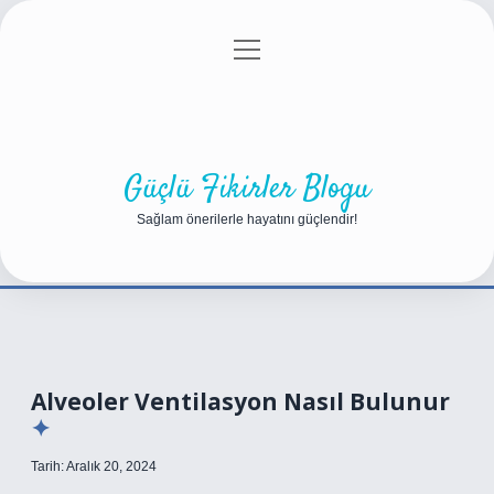
menüyü
Anasayfa
Gizlilik Politikası
Yasal Uyarı
aç
Hakkımızda
Güçlü Fikirler Blogu
Sağlam önerilerle hayatını güçlendir!
Alveoler Ventilasyon Nasıl Bulunur
Tarih: Aralık 20, 2024