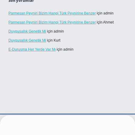
Son yorumlar
Parmesan Peyniri Bizim Hangi Türk Peynirine Benzer
için
admin
Parmesan Peyniri Bizim Hangi Türk Peynirine Benzer
için
Ahmet
Duygusallık Genetik Mi
için
admin
Duygusallık Genetik Mi
için
Kurt
E-Duruşma Her Yerde Var Mı
için
admin
ps://betexper.live/