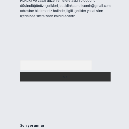
Hukuka ve yasal düzenlemelere aykırı olduğunu
düşündüğünüz içerikleri,
backlinkpanelicomtr@gmail.com
adresine bildirmeniz halinde, ilgili içerikler yasal süre
içerisinde sitemizden kaldırılacaktır.
Arama
Son yorumlar