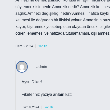
Amnezi ne demek psikoloji konusu anlaşılır biçimde akta
söylenmek istenenle Amnezik nedir? Amnezik kelimesi, 
saglik. Amnezi değişikliği nedir? Amnezi , hafıza kaybı 
kelimesi ile doğrudan bir ilişkisi yoktur. Amnezinin baz
kaybı, kişi amneziye sebep olan olaydan önceki bilgiler
öğrenilememesi ve hafızada tutulamaması, kişi amneziy
Ekim 8, 2024
Yanıtla
admin
Aysu Diker!
Fikirleriniz yazıya
anlam
kattı.
Ekim 8, 2024
Yanıtla