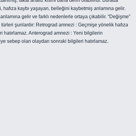
rılmış, fakat analiz kısmı daha derin olabilirdi. Burada
hafıza kaybı yaşayan, belleğini kaybetmiş anlamına gelir.
anlamına gelir ve farklı nedenlerle ortaya çıkabilir. “Değişme”
ı türleri şunlardır: Retrograd amnezi : Geçmişe yönelik hafıza
i hatırlamaz. Anterograd amnezi : Yeni bilgilerin
e sebep olan olaydan sonraki bilgileri hatırlamaz.