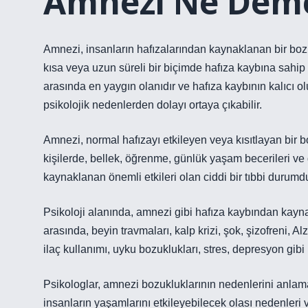
Amnezi Ne Deme
Amnezi, insanların hafızalarından kaynaklanan bir bozu
kısa veya uzun süreli bir biçimde hafıza kaybına sahip
arasında en yaygın olanıdır ve hafıza kaybının kalıcı ol
psikolojik nedenlerden dolayı ortaya çıkabilir.
Amnezi, normal hafızayı etkileyen veya kısıtlayan bir bo
kişilerde, bellek, öğrenme, günlük yaşam becerileri ve
kaynaklanan önemli etkileri olan ciddi bir tıbbi durumdu
Psikoloji alanında, amnezi gibi hafıza kaybından kayna
arasında, beyin travmaları, kalp krizi, şok, şizofreni, Alz
ilaç kullanımı, uyku bozuklukları, stres, depresyon gibi
Psikologlar, amnezi bozukluklarının nedenlerini anlama
insanların yaşamlarını etkileyebilecek olası nedenleri ve