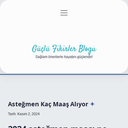
menüyü
Anasayfa
Gizlilik Politikası
Yasal Uyarı
aç
Hakkımızda
Güçlü Fikirler Blogu
Sağlam önerilerle hayatını güçlendir!
Asteğmen Kaç Maaş Alıyor
Tarih: Kasım 2, 2024