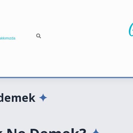
akkımızda
 demek