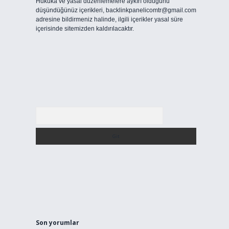
Hukuka ve yasal düzenlemelere aykırı olduğunu
düşündüğünüz içerikleri,
backlinkpanelicomtr@gmail.com
adresine bildirmeniz halinde, ilgili içerikler yasal süre
içerisinde sitemizden kaldırılacaktır.
Arama
Son yorumlar