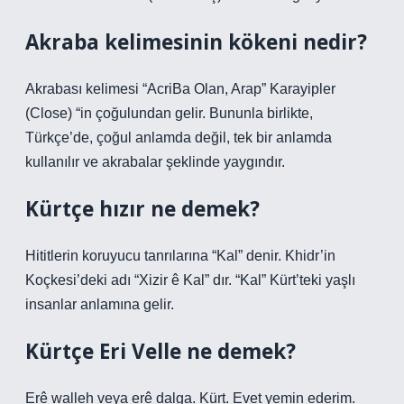
Akraba kelimesinin kökeni nedir?
Akrabası kelimesi “AcriBa Olan, Arap” Karayipler
(Close) “in çoğulundan gelir. Bununla birlikte,
Türkçe’de, çoğul anlamda değil, tek bir anlamda
kullanılır ve akrabalar şeklinde yaygındır.
Kürtçe hızır ne demek?
Hititlerin koruyucu tanrılarına “Kal” denir. Khidr’in
Koçkesi’deki adı “Xizir ê Kal” dır. “Kal” Kürt’teki yaşlı
insanlar anlamına gelir.
Kürtçe Eri Velle ne demek?
Erê walleh veya erê dalga. Kürt. Evet yemin ederim.