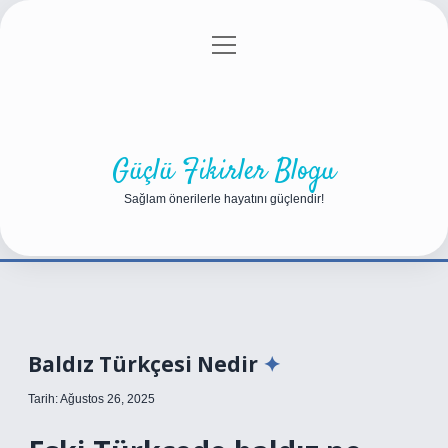
menüyü
Anasayfa
Gizlilik Politikası
Yasal Uyarı
aç
Hakkımızda
Güçlü Fikirler Blogu
Sağlam önerilerle hayatını güçlendir!
Baldız Türkçesi Nedir
Tarih: Ağustos 26, 2025