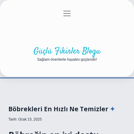
menüyü
Anasayfa
Gizlilik Politikası
Yasal Uyarı
aç
Hakkımızda
Güçlü Fikirler Blogu
Sağlam önerilerle hayatını güçlendir!
Böbrekleri En Hızlı Ne Temizler
Tarih: Ocak 15, 2025