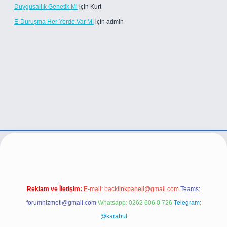
Duygusallık Genetik Mi
için
Kurt
E-Duruşma Her Yerde Var Mı
için
admin
r.live/
Reklam ve İletişim:
E-mail:
backlinkpaneli@gmail.com
Teams:
forumhizmeti@gmail.com
Whatsapp: 0262 606 0 726
Telegram:
@karabul