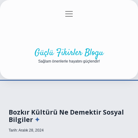
menüyü
Anasayfa
Gizlilik Politikası
Yasal Uyarı
aç
Hakkımızda
Güçlü Fikirler Blogu
Sağlam önerilerle hayatını güçlendir!
Bozkır Kültürü Ne Demektir Sosyal
Bilgiler
Tarih: Aralık 28, 2024