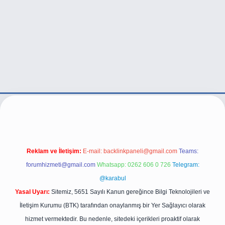
ttps://betexper.live/
Reklam ve İletişim:
E-mail:
backlinkpaneli@gmail.com
Teams:
forumhizmeti@gmail.com
Whatsapp: 0262 606 0 726
Telegram:
@karabul
Yasal Uyarı:
Sitemiz, 5651 Sayılı Kanun gereğince Bilgi Teknolojileri ve
İletişim Kurumu (BTK) tarafından onaylanmış bir Yer Sağlayıcı olarak
hizmet vermektedir. Bu nedenle, sitedeki içerikleri proaktif olarak