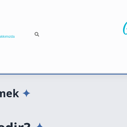
akkımızda
emek