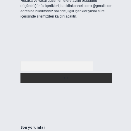
Hukuka ve yasal düzenlemelere aykırı olduğunu
düşündüğünüz içerikleri,
backlinkpanelicomtr@gmail.com
adresine bildirmeniz halinde, ilgili içerikler yasal süre
içerisinde sitemizden kaldırılacaktır.
Arama
Son yorumlar