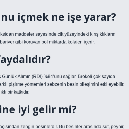
nu içmek ne işe yarar?
oksidan maddeler sayesinde cilt yüzeyindeki kırışıklıkların
 bariyer gibi koruyan bol miktarda kolajen içerir.
faydalıdır?
s Günlük Alımın (RDI) %84’ünü sağlar. Brokoli çok sayıda
arklı pişirme yöntemleri sebzenin besin bileşimini etkileyebilir,
lı bir katkıdır.
ne iyi gelir mi?
çısından zengin besinlerdir. Bu besinler arasında süt, peynir,