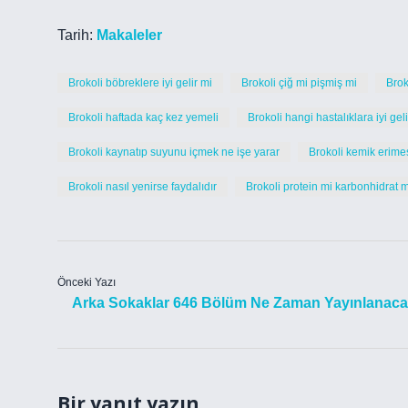
Tarih:
Makaleler
Brokoli böbreklere iyi gelir mi
Brokoli çiğ mi pişmiş mi
Brok
Brokoli haftada kaç kez yemeli
Brokoli hangi hastalıklara iyi geli
Brokoli kaynatıp suyunu içmek ne işe yarar
Brokoli kemik erimes
Brokoli nasıl yenirse faydalıdır
Brokoli protein mi karbonhidrat m
Önceki Yazı
Arka Sokaklar 646 Bölüm Ne Zaman Yayınlanac
Bir yanıt yazın