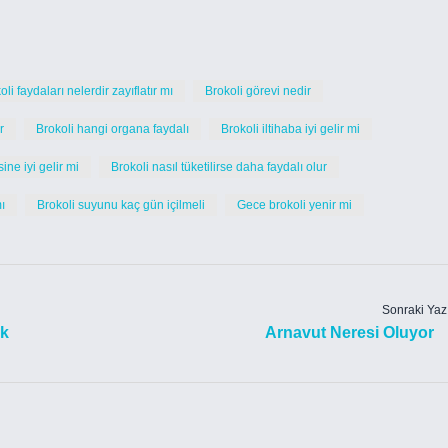
oli faydaları nelerdir zayıflatır mı
Brokoli görevi nedir
r
Brokoli hangi organa faydalı
Brokoli iltihaba iyi gelir mi
ine iyi gelir mi
Brokoli nasıl tüketilirse daha faydalı olur
ı
Brokoli suyunu kaç gün içilmeli
Gece brokoli yenir mi
Sonraki Yaz
ak
Arnavut Neresi Oluyor