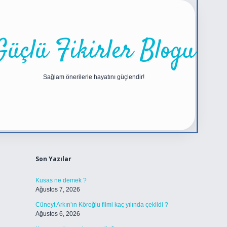
Güçlü Fikirler Blogu
Sağlam önerilerle hayatını güçlendir!
Sidebar
https://betexper.live/
Son Yazılar
Kusas ne demek ?
Ağustos 7, 2026
Cüneyt Arkın’ın Köroğlu filmi kaç yılında çekildi ?
Ağustos 6, 2026