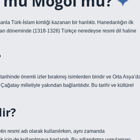
k mü Moğol mu?
la Türk-İslam kimliği kazanan bir hanlıktı. Hanedanlığın ilk
n döneminde (1318-1326) Türkçe neredeyse resmi dil haline
?
arihinde önemli izler bırakmış isimlerden biridir ve Orta Asya’d
Çağatay milletiyle yakından bağlantılıdır. Bu tarihi ve kültürel
ir?
in resmi adı olarak kullanılırken, aynı zamanda
 için de kullanılmaya başlandı. Bu adlandırma uygulaması