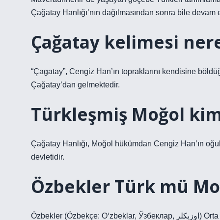
Çağatay Hanlığı’nın dağılmasından sonra bile devam et
Çağatay kelimesi ner
“Çagatay”, Cengiz Han’ın topraklarını kendisine böldüğü
Çağatay’dan gelmektedir.
Türkleşmiş Moğol kim
Çağatay Hanlığı, Moğol hükümdarı Cengiz Han’ın oğul
devletidir.
Özbekler Türk mü Mo
Özbekler (Özbekçe: Oʻzbeklar, Ўзбеклар, اوزبکلر) Orta Asya’nın en kalabalık Türk halkıdır ve Batı Türkistan’da