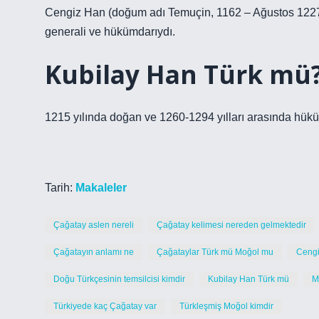
Cengiz Han (doğum adı Temuçin, 1162 – Ağustos 1227)
generali ve hükümdarıydı.
Kubilay Han Türk mü
1215 yılında doğan ve 1260-1294 yılları arasında hük
Tarih:
Makaleler
Çağatay aslen nereli
Çağatay kelimesi nereden gelmektedir
Çağatayın anlamı ne
Çağataylar Türk mü Moğol mu
Cengi
Doğu Türkçesinin temsilcisi kimdir
Kubilay Han Türk mü
M
Türkiyede kaç Çağatay var
Türkleşmiş Moğol kimdir