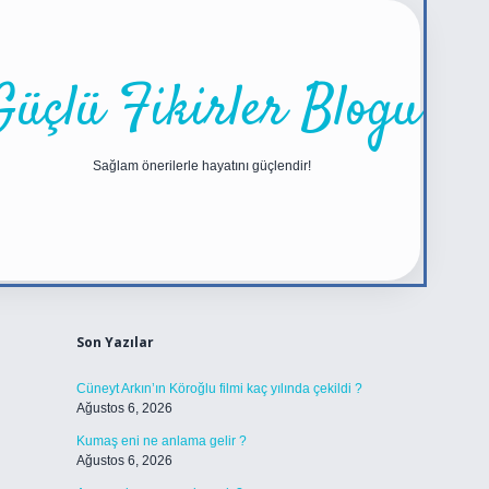
Güçlü Fikirler Blogu
Sağlam önerilerle hayatını güçlendir!
Sidebar
https://betexper.live/
Son Yazılar
Cüneyt Arkın’ın Köroğlu filmi kaç yılında çekildi ?
Ağustos 6, 2026
Kumaş eni ne anlama gelir ?
Ağustos 6, 2026