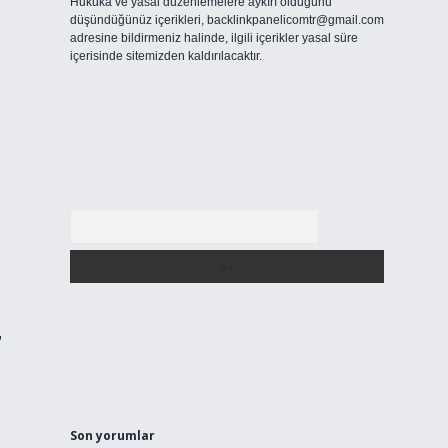
Hukuka ve yasal düzenlemelere aykırı olduğunu
düşündüğünüz içerikleri,
backlinkpanelicomtr@gmail.com
adresine bildirmeniz halinde, ilgili içerikler yasal süre
içerisinde sitemizden kaldırılacaktır.
Arama
,
Son yorumlar