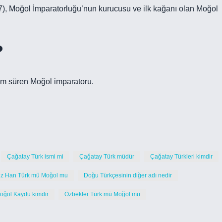
, Moğol İmparatorluğu’nun kurucusu ve ilk kağanı olan Moğol
?
üm süren Moğol imparatoru.
Çağatay Türk ismi mi
Çağatay Türk müdür
Çağatay Türkleri kimdir
z Han Türk mü Moğol mu
Doğu Türkçesinin diğer adı nedir
oğol Kaydu kimdir
Özbekler Türk mü Moğol mu