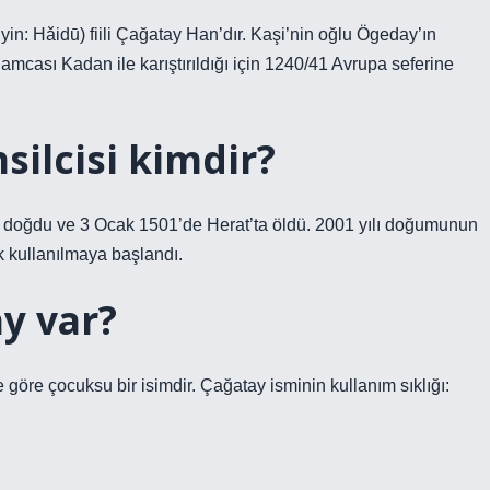
n: Hǎidū) fiili Çağatay Han’dır. Kaşi’nin oğlu Ögeday’ın
mcası Kadan ile karıştırıldığı için 1240/41 Avrupa seferine
ilcisi kimdir?
t’ta doğdu ve 3 Ocak 1501’de Herat’ta öldü. 2001 yılı doğumunun
k kullanılmaya başlandı.
y var?
e göre çocuksu bir isimdir. Çağatay isminin kullanım sıklığı: