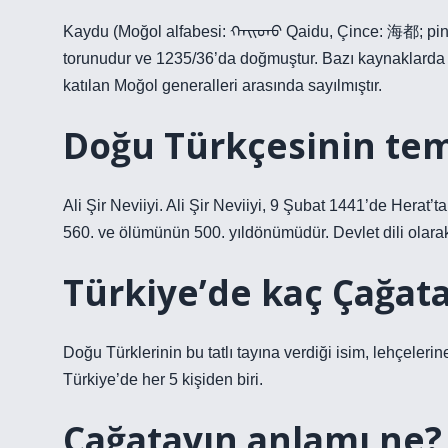
Kaydu (Moğol alfabesi: ᠬᠠᠢ᠌ᠳᠤ Qaidu, Çince: 海都; pinyi
torunudur ve 1235/36’da doğmuştur. Bazı kaynaklarda a
katılan Moğol generalleri arasında sayılmıştır.
Doğu Türkçesinin tems
Ali Şir Neviiyi. Ali Şir Neviiyi, 9 Şubat 1441’de Hera
560. ve ölümünün 500. yıldönümüdür. Devlet dili olara
Türkiye’de kaç Çağata
Doğu Türklerinin bu tatlı tayına verdiği isim, lehçelerin
Türkiye’de her 5 kişiden biri.
Çağatayın anlamı ne?