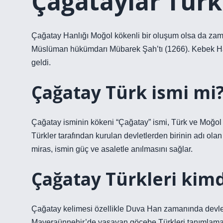
Çağataylar Tür
Çağatay Hanlığı Moğol kökenli bir oluşum olsa da zaman
Müslüman hükümdarı Mübarek Şah’tı (1266). Kebek Ha
geldi.
Çağatay Türk ismi mi
Çağatay isminin kökeni “Çağatay” ismi, Türk ve Moğol t
Türkler tarafından kurulan devletlerden birinin adı olan 
miras, ismin güç ve asaletle anılmasını sağlar.
Çağatay Türkleri kimd
Çağatay kelimesi özellikle Duva Han zamanında devlet
Maveraünnehir’de yaşayan göçebe Türkleri tanımlamak