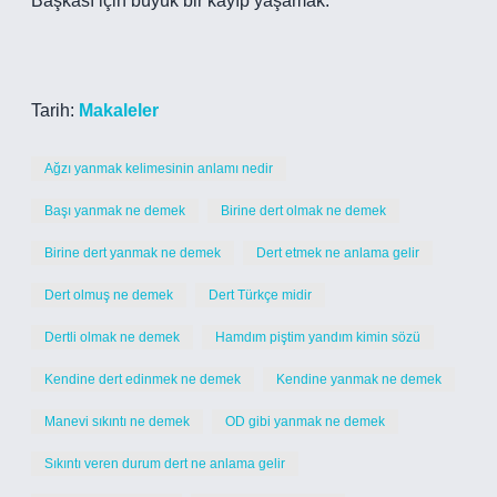
Başkası için büyük bir kayıp yaşamak.
Tarih:
Makaleler
Ağzı yanmak kelimesinin anlamı nedir
Başı yanmak ne demek
Birine dert olmak ne demek
Birine dert yanmak ne demek
Dert etmek ne anlama gelir
Dert olmuş ne demek
Dert Türkçe midir
Dertli olmak ne demek
Hamdım piştim yandım kimin sözü
Kendine dert edinmek ne demek
Kendine yanmak ne demek
Manevi sıkıntı ne demek
OD gibi yanmak ne demek
Sıkıntı veren durum dert ne anlama gelir