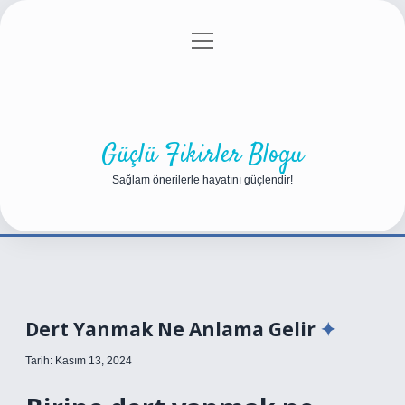
menüyü
Anasayfa
Gizlilik Politikası
Yasal Uyarı
aç
Hakkımızda
Güçlü Fikirler Blogu
Sağlam önerilerle hayatını güçlendir!
Dert Yanmak Ne Anlama Gelir
Tarih: Kasım 13, 2024