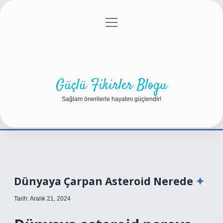
menüyü
Anasayfa
Gizlilik Politikası
Yasal Uyarı
aç
Hakkımızda
Güçlü Fikirler Blogu
Sağlam önerilerle hayatını güçlendir!
Dünyaya Çarpan Asteroid Nerede
Tarih: Aralık 21, 2024