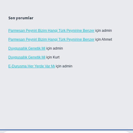
Son yorumlar
Parmesan Peyniri Bizim Hangi Türk Peynirine Benzer
için
admin
Parmesan Peyniri Bizim Hangi Türk Peynirine Benzer
için
Ahmet
Duygusallık Genetik Mi
için
admin
Duygusallık Genetik Mi
için
Kurt
E-Duruşma Her Yerde Var Mı
için
admin
er.live/