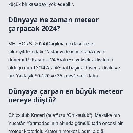
küçük bir kasabayı yok edebilir.
Dünyaya ne zaman meteor
çarpacak 2024?
METEORS (2024)Dağılma noktası:İkizler
takımyıldızındaki Castor yıldızının etrafıAktivite
dönemi:19 Kasım – 24 AralıkEn yüksek aktivitenin
olduğu gün:13/14 AralıkSaat başına düşen aktivite ve
hız:Yaklaşık 50-120 ve 35 km/s1 satır daha
Dünyaya çarpan en büyük meteor
nereye düştü?
Chicxulub Krateri (telaffuzu “Chiksulub”), Meksika’nın
Yucatán Yarımadası’nın altında gömülü tarih öncesi bir
meteor krateridir. Kraterin merkezi, adını aldığı