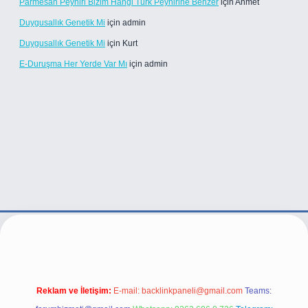
Parmesan Peyniri Bizim Hangi Türk Peynirine Benzer
için
Ahmet
Duygusallık Genetik Mi
için
admin
Duygusallık Genetik Mi
için
Kurt
E-Duruşma Her Yerde Var Mı
için
admin
xper.live/
Reklam ve İletişim:
E-mail:
backlinkpaneli@gmail.com
Teams: