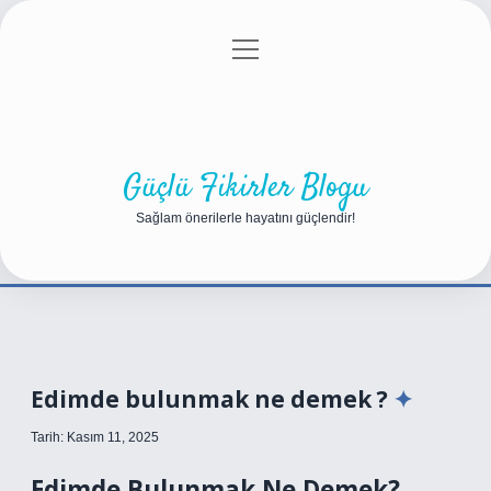
menüyü
Anasayfa
Gizlilik Politikası
Yasal Uyarı
aç
Hakkımızda
Güçlü Fikirler Blogu
Sağlam önerilerle hayatını güçlendir!
Edimde bulunmak ne demek ?
Tarih: Kasım 11, 2025
Edimde Bulunmak Ne Demek?