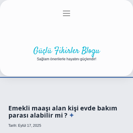
menüyü
Anasayfa
Gizlilik Politikası
Yasal Uyarı
aç
Hakkımızda
Güçlü Fikirler Blogu
Sağlam önerilerle hayatını güçlendir!
Emekli maaşı alan kişi evde bakım
parası alabilir mi ?
Tarih: Eylül 17, 2025