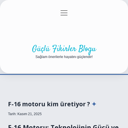
menüyü
Anasayfa
Gizlilik Politikası
Yasal Uyarı
aç
Hakkımızda
Güçlü Fikirler Blogu
Sağlam önerilerle hayatını güçlendir!
F-16 motoru kim üretiyor ?
Tarih: Kasım 21, 2025
F-16 Motoru: Teknolojinin Gücü ve