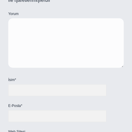
ile işaretlenmişlerdir
Yorum
İsim*
E-Posta*
Web Sitesi