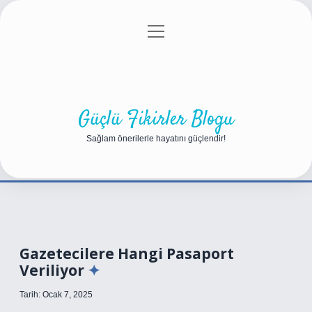
menüyü
Anasayfa
Gizlilik Politikası
Yasal Uyarı
aç
Hakkımızda
Güçlü Fikirler Blogu
Sağlam önerilerle hayatını güçlendir!
Gazetecilere Hangi Pasaport
Veriliyor
Tarih: Ocak 7, 2025