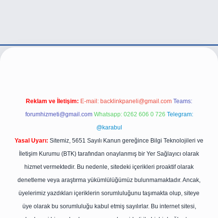
ttps://betexper.live/
Reklam ve İletişim:
E-mail:
backlinkpaneli@gmail.com
Teams:
forumhizmeti@gmail.com
Whatsapp: 0262 606 0 726
Telegram:
@karabul
Yasal Uyarı:
Sitemiz, 5651 Sayılı Kanun gereğince Bilgi Teknolojileri ve
İletişim Kurumu (BTK) tarafından onaylanmış bir Yer Sağlayıcı olarak
hizmet vermektedir. Bu nedenle, sitedeki içerikleri proaktif olarak
denetleme veya araştırma yükümlülüğümüz bulunmamaktadır. Ancak,
üyelerimiz yazdıkları içeriklerin sorumluluğunu taşımakta olup, siteye
üye olarak bu sorumluluğu kabul etmiş sayılırlar. Bu internet sitesi,