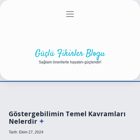
menüyü
Anasayfa
Gizlilik Politikası
Yasal Uyarı
aç
Hakkımızda
Güçlü Fikirler Blogu
Sağlam önerilerle hayatını güçlendir!
Göstergebilimin Temel Kavramları
Nelerdir
Tarih: Ekim 27, 2024