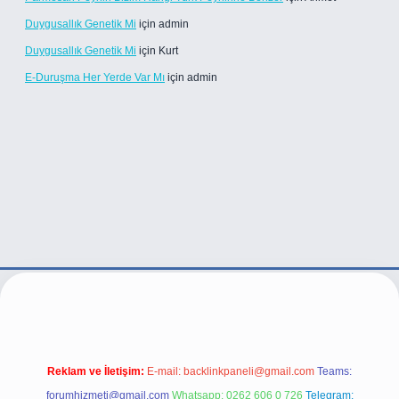
Duygusallık Genetik Mi
için
admin
Duygusallık Genetik Mi
için
Kurt
E-Duruşma Her Yerde Var Mı
için
admin
ttps://betexper.live/
Reklam ve İletişim:
E-mail:
backlinkpaneli@gmail.com
Teams:
forumhizmeti@gmail.com
Whatsapp: 0262 606 0 726
Telegram: