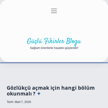
menüyü
Anasayfa
Gizlilik Politikası
Yasal Uyarı
aç
Hakkımızda
Güçlü Fikirler Blogu
Sağlam önerilerle hayatını güçlendir!
Gözlükçü açmak için hangi bölüm
okunmalı ?
Tarih: Mart 7, 2026