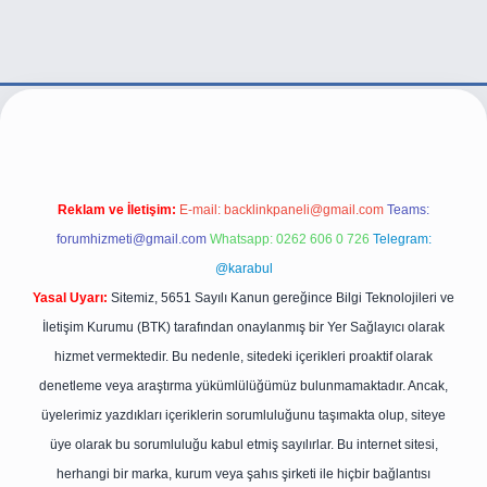
tps://betexper.live/
Reklam ve İletişim:
E-mail:
backlinkpaneli@gmail.com
Teams:
forumhizmeti@gmail.com
Whatsapp: 0262 606 0 726
Telegram:
@karabul
Yasal Uyarı:
Sitemiz, 5651 Sayılı Kanun gereğince Bilgi Teknolojileri ve
İletişim Kurumu (BTK) tarafından onaylanmış bir Yer Sağlayıcı olarak
hizmet vermektedir. Bu nedenle, sitedeki içerikleri proaktif olarak
denetleme veya araştırma yükümlülüğümüz bulunmamaktadır. Ancak,
üyelerimiz yazdıkları içeriklerin sorumluluğunu taşımakta olup, siteye
üye olarak bu sorumluluğu kabul etmiş sayılırlar. Bu internet sitesi,
herhangi bir marka, kurum veya şahıs şirketi ile hiçbir bağlantısı