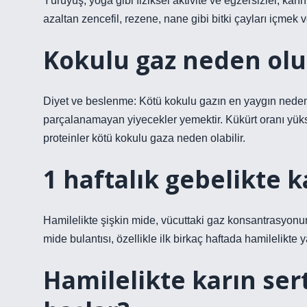
Yürüyüş, yoga gibi fiziksel aktivite ve egzersizler, ka
azaltan zencefil, rezene, nane gibi bitki çayları içmek v
Kokulu gaz neden olu
Diyet ve beslenme: Kötü kokulu gazın en yaygın nedeni
parçalanamayan yiyecekler yemektir. Kükürt oranı yüks
proteinler kötü kokulu gaza neden olabilir.
1 haftalık gebelikte k
Hamilelikte şişkin mide, vücuttaki gaz konsantrasyonun
mide bulantısı, özellikle ilk birkaç haftada hamilelikte y
Hamilelikte karın se