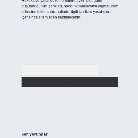
Hukuka ve yasal düzenlemelere aykırı olduğunu
düşündüğünüz içerikleri,
backlinkpanelicomtr@gmail.com
adresine bildirmeniz halinde, ilgili içerikler yasal süre
içerisinde sitemizden kaldırılacaktır.
Arama
Son yorumlar