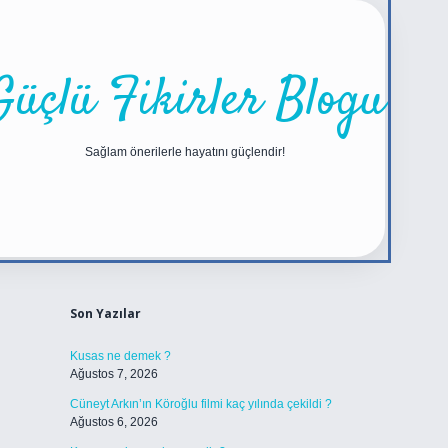
Güçlü Fikirler Blogu
Sağlam önerilerle hayatını güçlendir!
Sidebar
https://betexper.live/
Son Yazılar
Kusas ne demek ?
Ağustos 7, 2026
Cüneyt Arkın’ın Köroğlu filmi kaç yılında çekildi ?
Ağustos 6, 2026