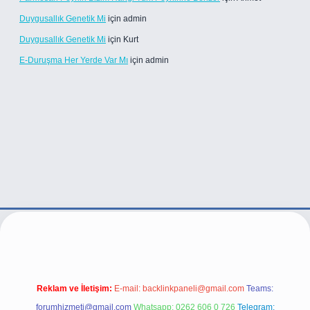
Duygusallık Genetik Mi
için
admin
Duygusallık Genetik Mi
için
Kurt
E-Duruşma Her Yerde Var Mı
için
admin
/
Reklam ve İletişim:
E-mail:
backlinkpaneli@gmail.com
Teams:
forumhizmeti@gmail.com
Whatsapp: 0262 606 0 726
Telegram: