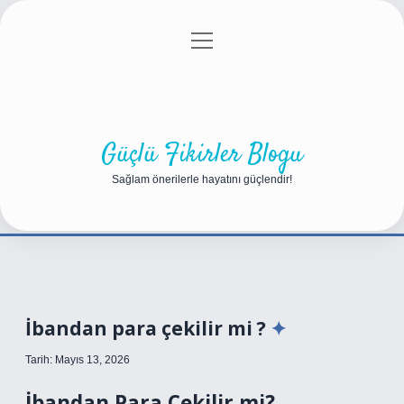
menüyü
Anasayfa
Gizlilik Politikası
Yasal Uyarı
aç
Hakkımızda
Güçlü Fikirler Blogu
Sağlam önerilerle hayatını güçlendir!
İbandan para çekilir mi ?
Tarih: Mayıs 13, 2026
İbandan Para Çekilir mi?