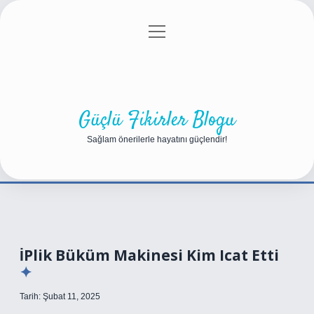
menüyü
Anasayfa
Gizlilik Politikası
Yasal Uyarı
aç
Hakkımızda
Güçlü Fikirler Blogu
Sağlam önerilerle hayatını güçlendir!
İPlik Büküm Makinesi Kim Icat Etti
Tarih: Şubat 11, 2025