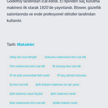
Godefroy tarafından icat edildi. El tipinden saç kurutma
makinesi ilk olarak 1920’de yayınlandı. Blower, güzellik
salonlarında ve evde profesyonel stilistler tarafından
kullanılır.
Tarih:
Makaleler
Dikiş kim icat etmiştir
Dokuma makinesini kim icat etti
Fön makinesini kim icat etti
İlk kumaşı kim icat etti
IP ile iplik arasındaki fark nedir
IP kaç yılında bulundu
İpi kim icat etti
İplik büküm makinesi ne işe yarar
İplik bükümü nasıl ölçülür
İplik makinesi nedir
İplik makinesini kim icat etti
İplikte büküm nedir