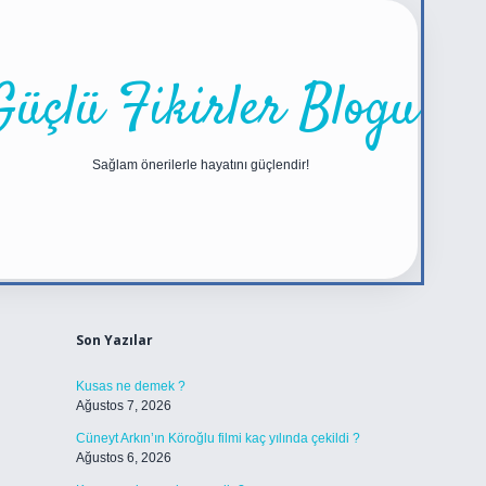
Güçlü Fikirler Blogu
Sağlam önerilerle hayatını güçlendir!
Sidebar
https://betexper.live/
Son Yazılar
Kusas ne demek ?
Ağustos 7, 2026
Cüneyt Arkın’ın Köroğlu filmi kaç yılında çekildi ?
Ağustos 6, 2026