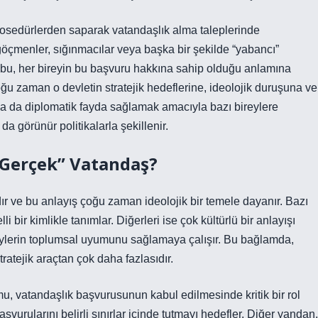
 prosedürlerden saparak vatandaşlık alma taleplerinde
göçmenler, sığınmacılar veya başka bir şekilde “yabancı”
ak bu, her bireyin bu başvuru hakkına sahip olduğu anlamına
oğu zaman o devletin stratejik hedeflerine, ideolojik duruşuna ve
k ya da diplomatik fayda sağlamak amacıyla bazı bireylere
da görünür politikalarla şekillenir.
 “Gerçek” Vatandaş?
ır ve bu anlayış çoğu zaman ideolojik bir temele dayanır. Bazı
i bir kimlikle tanımlar. Diğerleri ise çok kültürlü bir anlayışı
reylerin toplumsal uyumunu sağlamaya çalışır. Bu bağlamda,
tratejik araçtan çok daha fazlasıdır.
umu, vatandaşlık başvurusunun kabul edilmesinde kritik bir rol
aşvurularını belirli sınırlar içinde tutmayı hedefler. Diğer yandan,