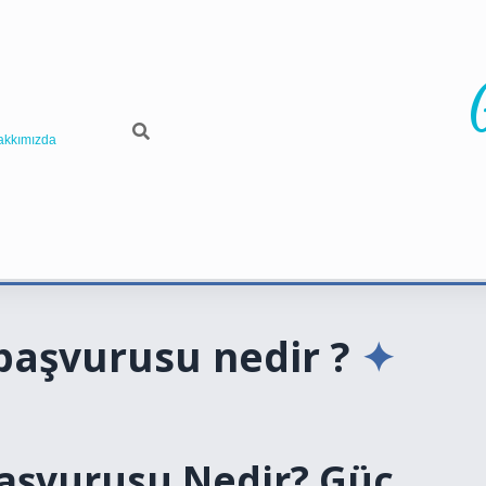
akkımızda
 başvurusu nedir ?
Başvurusu Nedir? Güç