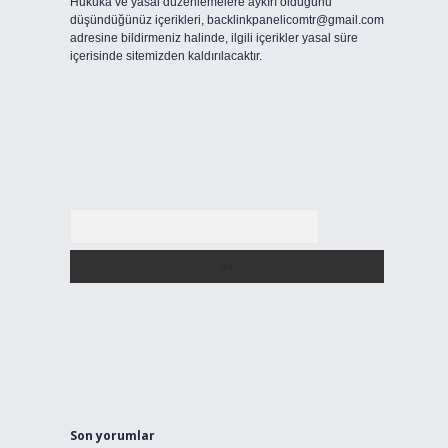
Hukuka ve yasal düzenlemelere aykırı olduğunu
düşündüğünüz içerikleri,
backlinkpanelicomtr@gmail.com
adresine bildirmeniz halinde, ilgili içerikler yasal süre
içerisinde sitemizden kaldırılacaktır.
Arama
Son yorumlar