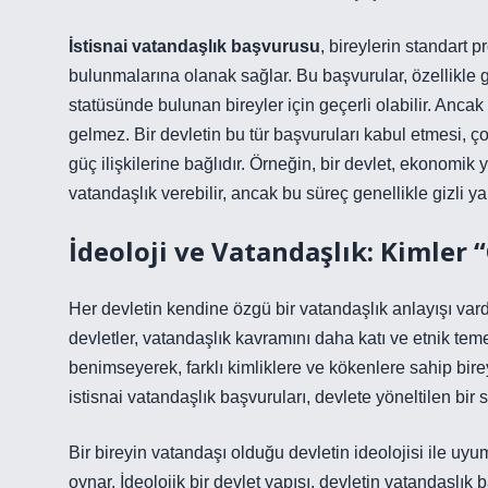
İstisnai vatandaşlık başvurusu
, bireylerin standart
bulunmalarına olanak sağlar. Bu başvurular, özellikle 
statüsünde bulunan bireyler için geçerli olabilir. Anc
gelmez. Bir devletin bu tür başvuruları kabul etmesi, ç
güç ilişkilerine bağlıdır. Örneğin, bir devlet, ekonomi
vatandaşlık verebilir, ancak bu süreç genellikle gizli ya 
İdeoloji ve Vatandaşlık: Kimler
Her devletin kendine özgü bir vatandaşlık anlayışı vard
devletler, vatandaşlık kavramını daha katı ve etnik temell
benimseyerek, farklı kimliklere ve kökenlere sahip bi
istisnai vatandaşlık başvuruları, devlete yöneltilen bir s
Bir bireyin vatandaşı olduğu devletin ideolojisi ile uy
oynar. İdeolojik bir devlet yapısı, devletin vatandaşlık b