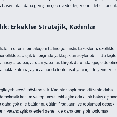
 başvuruları daha geniş bir çerçevede değerlendirilebilir, ancak
k: Erkekler Stratejik, Kadınlar
lerin önemli bir bileşeni haline gelmiştir. Erkeklerin, özellikle
ellikle stratejik bir biçimde yaklaştıkları söylenebilir. Bu kişiler
amacıyla bu başvuruları yaparlar. Birçok durumda, güç elde etm
ğlamakla kalmaz, aynı zamanda toplumsal yapı içinde yeniden bi
rgileyebileceği söylenebilir. Kadınlar, toplumsal düzenin daha
 demokratik katılım ve toplumsal etkileşim odaklı bir bakış açısın
a daha çok aile bağlarını, eğitim fırsatlarını ve toplumsal destek
ın vatandaşlık talepleri genellikle daha geniş bir toplumsal